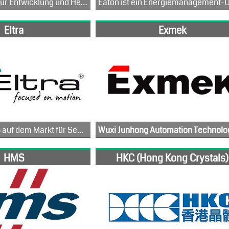
Delta Line steht für Entwicklung und Herstellung elektromechanischer Hochleistungs-Antriebssysteme, spezialisiert auf Schritt- und DC-Bürstenmotoren. Eine vertrauenswürdige Quelle für den Antriebsbereich bis 3kW. Unsere 40-jährige Erfahrung gibt uns die nötige. Erfahrungstiefe und die Kompetenzen, um Ihnen die Unterstützung zu bieten, die Sie benötigen. Ein breites Produktportfolio, Entwicklungsexpertise und engagierter, persönlicher Service.
Eltra
Exmek
Eltra ist seit 1985 auf dem Markt für Sensoren für automatisierte Systeme tätig. In diesen über 30 Jahren ist das Unternehmen kontinuierlich gewachsen und hat sein Technologieangebot erweitert (über 4.000 Produktcodes und durchschnittlich 120.000 Artikel werden pro Jahr hergestellt). Gleichzeitig hat es seine Flexibilität und Fähigkeit bewahrt, maßgeschneiderte Produkte nach den spezifischen Anforderungen des Kunden zu entwerfen und herzustellen – Eigenschaften, die die Marke Eltra schon immer ausgezeichnet haben.
eber; lineare und optische Inkrementalsysteme, die auch mit Feldbusschnittstellen funktionieren, verschiedene Zubehörteile usw.) sowie einen Projekt- und Entwicklungsservice für Modelle nach Kundenwunsch.
Exmek Electric verfügt über mehr als 20 Jahre Erfahrung in der Entwicklung und Herstellung von DC-Motorlösungen mit geringer Leistung für weltweite OEMs und Indus
HMS
HKC (Hong Kong Crystals)
Mit dem vielfältigsten Produktprogramm können wir Ihre einzigartigsten und präzisesten Bewegungssteuerungsanforderungen 
Dazu gehören Sonnennachführung, Materialhandhabung, Medizin, Halbleiter, Automobil, Roboter, Büroautomation, Textil, Landwirtschaft usw. Unsere Erfahrung mit den Produkten und der Anwendungsgeschichte in den verschiedenen Branchen ermöglicht es uns, jedes einzelne technische Detail zu verstehen und zu berücksichtigen , vom Design bis zu