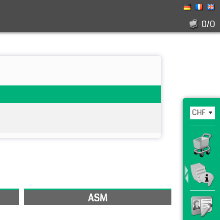
0/0
ASM