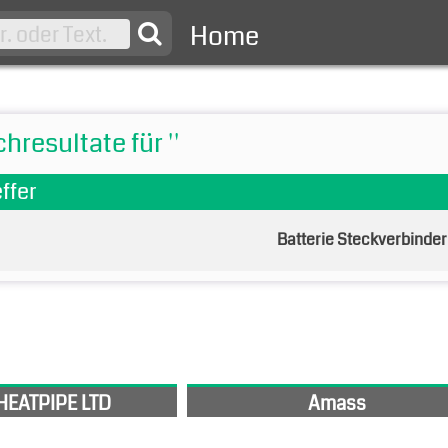
Home
hresultate für ''
effer
Batterie Steckverbinder
HEATPIPE LTD
Amass