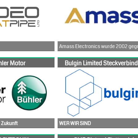
 Haushaltsgeräte-, Verbraucher-, Instrumenten-, Beleuchtungs- und auch Automobilprojekte auf der ganzen Welt.
ler Motor
Bulgin Limited Steckverbind
n unsere Kunden bei Bedarf per Videokonferenz mit unserem Know-How.
e sich dem Elektronikmarkt widmen. Der Zugang zu gut ausgebildeten Arbeitskräften, Rohstoffen und internationalen Transportmöglichkeiten ist unser Hauptschlüssel zu unserem Erfolg.
 Zukunft
WER WIR SIND
ormance erhöhen. Mit einem starken Team, das sich mit den ganz spezifischen Themen unserer Kunden auseinandersetzt.
Bulgin ist überregional als ein führender Hersteller gegen Umwelteinflüsse abgedichteter Steckverbinder und elektronischer Bauteile bekannt. Mit über 95 Jahren Erfahrung in der Branche entwickelt Bulgin fortlaufend neue Innovationen, Produkte und Dienstleistungen für seine weltweiten Kunden auf einer Vielzahl