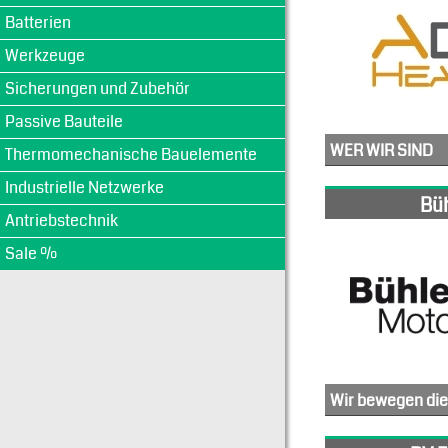
Batterien
Werkzeuge
Sicherungen und Zubehör
Passive Bauteile
WER WIR SIND
Thermomechanische Bauelemente
ADEO ist Spezialist für thermische Designs. Unterstützung: Medizin-, Industrie-,
Industrielle Netzwerke
Büh
Antriebstechnik
WO WIR SIND
Engineering findet in Europa statt. Wir unterstütze
Sale %
Wir haben die Produktionsstätte nach Darlingshan (China, Dongguan) verlegt. Dongguan ist bekannt für das breite Spektrum an Unternehmen, di
Wir bewegen die
Mit intelligenten Antriebslösungen, die durch ihre Langlebigkeit und Dynamik die Perf