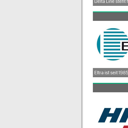
Das Unternehmen bietet eine umfangreiche Palette an Katalogprodukten (inkrementelle und absolute Drehgeber, explosionsgeschützte Modelle, Seil- und Magnetg