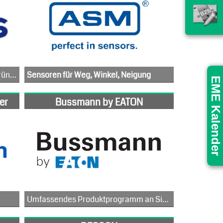
Amass Electronics wurde 2002 gegründet und produziert hauptsächlich DC-Hochstromsteckverbinder. Die Produkte werden häufig in den Bereichen RC-Modelle und UAV, Gartengeräte, Elektrofahrzeuge, Elektroroller, Energiespeichergeräte, intelligente Roboter, Lithium-Staubsauger usw. eingesetzt.Es wird hauptsächlich für den Anschluss von Lithiumbatterie, Motor und Steuerung innerhalb des Geräts verwendet.Jetzt sind wir in die vierte Generation von Lithium-Batteriesteckverbindern eingestiegen.
Sensoren für Weg, Winkel, Neigung
EME Kalender
Die ASM Automation Sensorik Messtechnik GmbH entwickelt, fertigt und vertreibt innovative Sensorlösungen zur Messung von Weg, Winkel und Neigung. Basierend auf mehr als 40 Jahren Erfahrung ist ASM heute ein führendes Unternehmen in der Entwicklung und Herstellung mechatronischer Positionssensoren. Ein auf dem Markt einzigartiges Produktspektrum von sieben Produktlinien deckt zahlreiche Anwendungsanforderungen ab.
er
Bussmann by EATON
Umfassendes Produktprogramm an Sicherungen: High Speed, Low Voltage UL, electronic PCB uvm. IEC und British Standard sowie flinke und träge Sicherungen ab Lager verfügbar.
 unterschiedlicher Märkte.