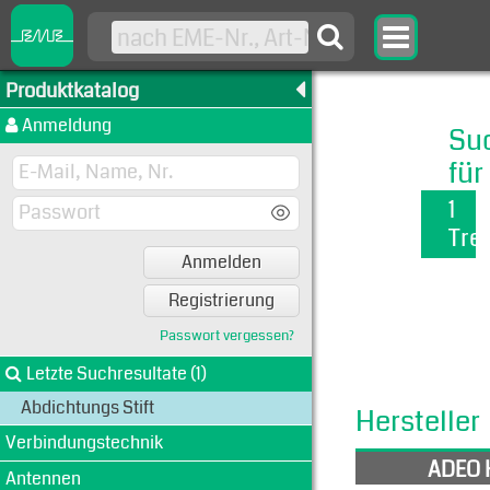
Produktkatalog
Anmeldung
Suc
für 
1
Tref
Anmelden
Registrierung
Passwort vergessen?
Letzte Suchresultate (1)
Abdichtungs Stift
Hersteller
Verbindungstechnik
ADEO 
Antennen