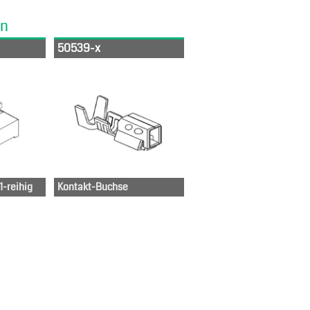
en
50539-x
-reihig
Kontakt-Buchse
-67-
00