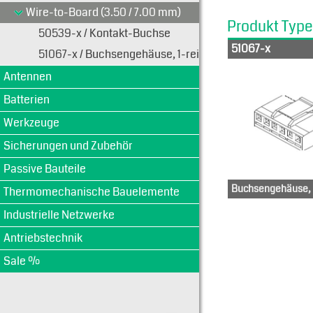
Wire-to-Board (3.50 / 7.00 mm)
Produkt Typ
50539-x / Kontakt-Buchse
51067-x
51067-x / Buchsengehäuse, 1-reihig
Antennen
Batterien
Werkzeuge
Sicherungen und Zubehör
Passive Bauteile
Buchsengehäuse, 1
Thermomechanische Bauelemente
510-67-
510
Industrielle Netzwerke
0600
08
Antriebstechnik
Sale %