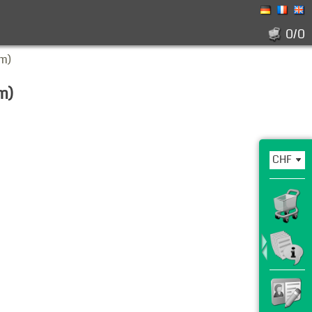
0/0
mm)
m)