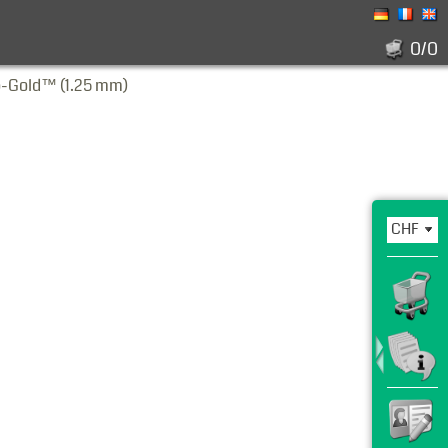
0/0
o-Gold™ (1.25 mm)