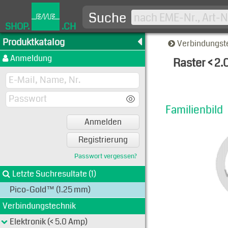
Suche
SHOP.
.CH
Produktkatalog
Verbindungst
Anmeldung
Raster < 2
Familien
Familienbild
Anmelden
Registrierung
Passwort vergessen?
Letzte Suchresultate (1)
Pico-Gold™ (1.25 mm)
Verbindungstechnik
Elektronik (< 5.0 Amp)