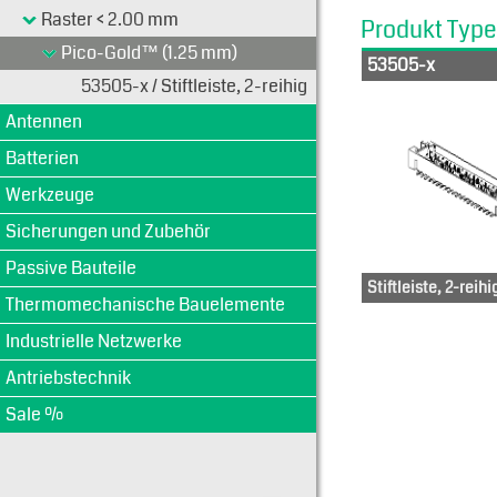
Raster < 2.00 mm
Produkt Typ
Pico-Gold™ (1.25 mm)
53505-x
53505-x / Stiftleiste, 2-reihig
Antennen
Batterien
Werkzeuge
Sicherungen und Zubehör
Passive Bauteile
Stiftleiste, 2-reihi
Thermomechanische Bauelemente
Industrielle Netzwerke
Antriebstechnik
Sale %