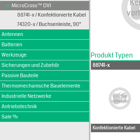
MicroCross™ DVI
88741-x / Konfektionierte Kabel
74320-x / Buchsenleiste, 90°
Antennen
Batterien
Produkt Typen
Werkzeuge
Sicherungen und Zubehör
88741-x
Passive Bauteile
Thermomechanische Bauelemente
Industrielle Netzwerke
Antriebstechnik
Sale %
Konfektionierte Kabel
887-41-8001
887-41-8