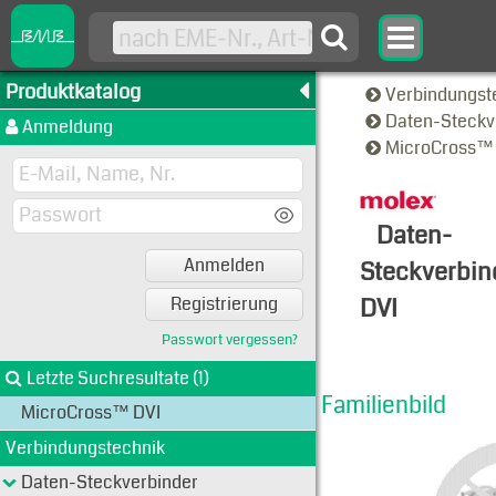
Produktkatalog
Verbindungst
Daten-Steckv
Anmeldung
MicroCross™
Daten-
Anmelden
Steckverbin
DVI
Registrierung
Familien-A
Passwort vergessen?
Letzte Suchresultate (1)
Familienbild
MicroCross™ DVI
Verbindungstechnik
Daten-Steckverbinder