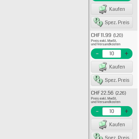
EAN/G
Kaufen
80075
Spez. Preis
CHF 11.99
(1.20)
Typ: 
Preis exkl. MwSt.
10-84
und Versandkosten
EME N
-
+
EAN/G
Kaufen
80075
Spez. Preis
CHF 22.56
(2.26)
Typ: 
Preis exkl. MwSt.
10-84
und Versandkosten
EME N
-
+
EAN/G
Kaufen
8007
Spez. Preis