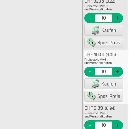
CHF 32.15
(3.22)
Typ: 
Preis exkl. MwSt.
10-84
und Versandkosten
EME N
-
+
EAN/G
Kaufen
80075
Spez. Preis
CHF 40.51
(4.05)
Typ: 
Preis exkl. MwSt.
10-84
und Versandkosten
EME N
-
+
EAN/G
Kaufen
80075
Spez. Preis
CHF 9.39
(0.94)
Typ: 
Preis exkl. MwSt.
10-84
und Versandkosten
EME N
-
+