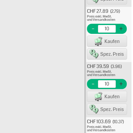
CHF 27.89
(2.79)
Typ: 
Preis exkl. MwSt.
10-84
und Versandkosten
EME N
-
+
EAN/G
Kaufen
8007
Spez. Preis
CHF 39.59
(3.96)
Typ: 
Preis exkl. MwSt.
10-84-
und Versandkosten
EME N
-
+
EAN/G
Kaufen
80075
Spez. Preis
CHF 103.69
(10.37)
Typ: 
Preis exkl. MwSt.
10-84-
und Versandkosten