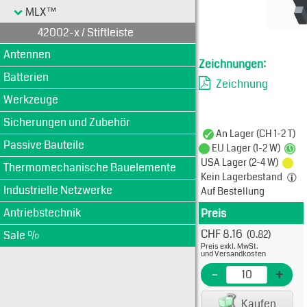
MLX™
42002-x / Stiftleiste
Antennen
Zeichnungen:
Batterien
Zeichnung
Werkzeuge
Sicherungen und Zubehör
An Lager (CH 1-2 T)
Passive Bauteile
EU Lager (1-2 W)
USA Lager (2-4 W)
Thermomechanische Bauelemente
Kein Lagerbestand
Industrielle Netzwerke
Auf Bestellung
Antriebstechnik
Preis
Produkt
CHF 8.16
Sale %
(0.82)
Typ: 
Preis exkl. MwSt.
10-84
und Versandkosten
EME N
-
+
EAN/G
Kaufen