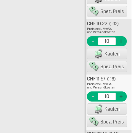
8007
Spez. Preis
CHF 10.22
(1.02)
Typ: 
Preis exkl. MwSt.
10-84
und Versandkosten
EME Nr
-
+
EAN/G
Kaufen
80075
Spez. Preis
CHF 11.57
(1.16)
Typ: 
Preis exkl. MwSt.
10-84
und Versandkosten
EME N
-
+
EAN/G
Kaufen
80075
Spez. Preis