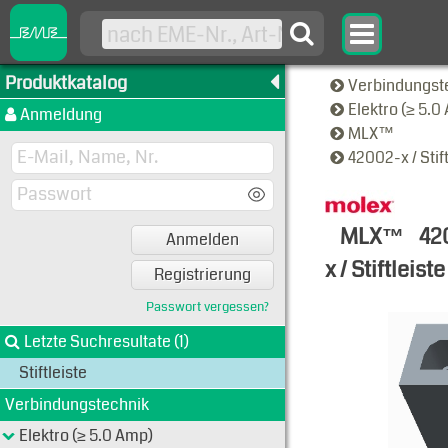
Produktkatalog
Verbindungst
Elektro (≥ 5.
Anmeldung
MLX™
42002-x / Stif
MLX™
42
Anmelden
x / Stiftleiste
Registrierung
Typen-Ansi
Passwort vergessen?
Letzte Suchresultate (1)
Stiftleiste
Verbindungstechnik
Elektro (≥ 5.0 Amp)