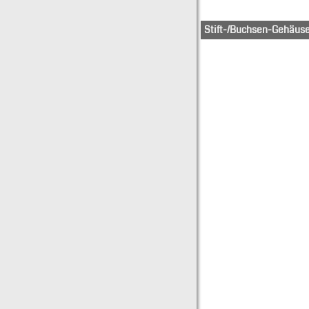
Stift-/Buchsen-Gehäus
10-84-4020
10-84-50
10-84-4030
10-84-50
10-84-4040
10-84-50
10-84-4120
10-84-51
10-84-4150
10-84-51
10-84-5021