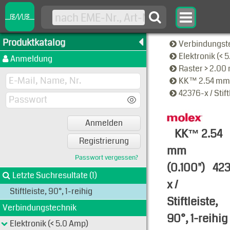
Produktkatalog
Verbindungst
Elektronik (< 
Anmeldung
Raster > 2.0
KK™ 2.54 mm 
42376-x / Stift
Anmelden
KK™ 2.54
Registrierung
mm
Passwort vergessen?
(0.100")
423
Letzte Suchresultate (1)
x /
Stiftleiste, 90°, 1-reihig
Stiftleiste,
Verbindungstechnik
90°, 1-reihig
Elektronik (< 5.0 Amp)