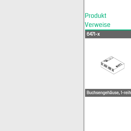
Produkt
Verweise
6471-x
Buchsengehäuse, 1-reih
22-28-6020
22-28-6360