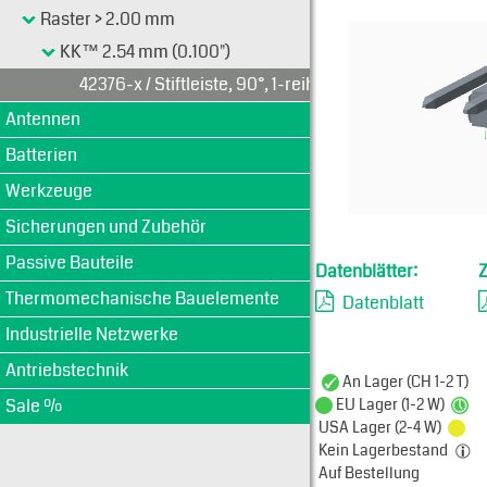
Typen-Ansi
Raster > 2.00 mm
KK™ 2.54 mm (0.100")
42376-x / Stiftleiste, 90°, 1-reihig
Antennen
Batterien
Werkzeuge
Sicherungen und Zubehör
Passive Bauteile
Datenblätter:
Thermomechanische Bauelemente
Datenblatt
Industrielle Netzwerke
Antriebstechnik
An Lager (CH 1-2 T)
Sale %
EU Lager (1-2 W)
USA Lager (2-4 W)
Kein Lagerbestand
Auf Bestellung