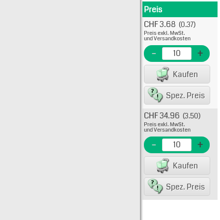
Preis
Produkt
CHF 3.68
(0.37)
Typ: 
Preis exkl. MwSt.
22-28
und Versandkosten
EME N
-
+
EAN/G
Kaufen
8007
Spez. Preis
CHF 34.96
(3.50)
Typ: 
Preis exkl. MwSt.
22-28
und Versandkosten
EME Nr
-
+
EAN/G
Kaufen
80075
Spez. Preis