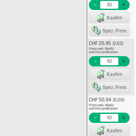
EME N
-
+
EAN/G
Kaufen
Spez. Preis
CHF 26.45
(2.65)
Typ: 
Preis exkl. MwSt.
0001
und Versandkosten
09-48
-
+
EME N
Kaufen
EAN/G
Spez. Preis
CHF 50.94
(5.09)
Typ: 
Preis exkl. MwSt.
09-48
und Versandkosten
EME N
-
+
EAN/G
Kaufen