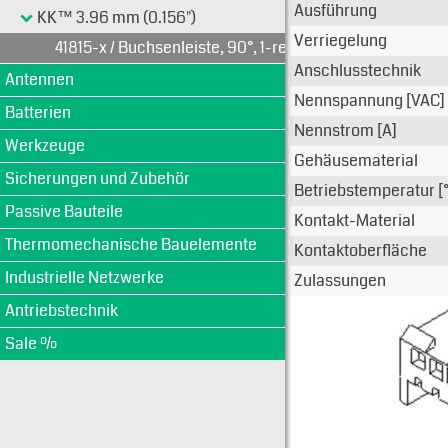
Ausführung
KK™ 3.96 mm (0.156")
Verriegelung
41815-x / Buchsenleiste, 90°, 1-reihig
Anschlusstechnik
Antennen
Nennspannung [VAC]
Batterien
Nennstrom [A]
Werkzeuge
Gehäusematerial
Sicherungen und Zubehör
Betriebstemperatur [
Passive Bauteile
Kontakt-Material
Thermomechanische Bauelemente
Kontaktoberfläche
Industrielle Netzwerke
Zulassungen
Antriebstechnik
Sale %