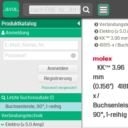
Produktkatalog
Verbindungst
Elektro (≥ 5.
Anmeldung
KK™ 3.96 mm 
41815-x / Buch
KK™ 3.96
Anmelden
mm
Registrierung
(0.156")
418
Passwort vergessen?
x /
Letzte Suchresultate (1)
Buchsenleis
Buchsenleiste, 90°, 1-reihig
90°, 1-reihig
Verbindungstechnik
Typen-Ansi
Elektro (≥ 5.0 Amp)