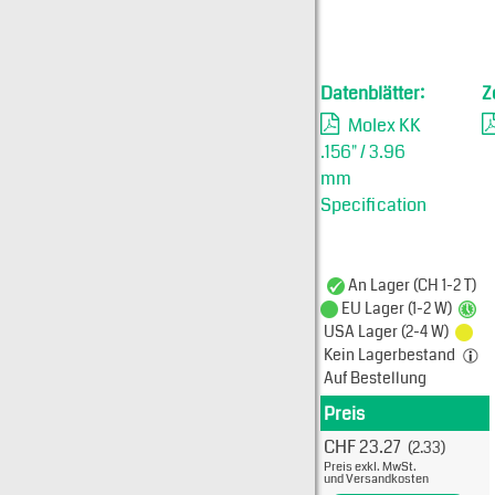
Datenblätter:
Z
Molex KK
.156" / 3.96
mm
Specification
An Lager (CH 1-2 T)
EU Lager (1-2 W)
USA Lager (2-4 W)
Kein Lagerbestand
Auf Bestellung
Preis
Produkt
CHF 23.27
(2.33)
Typ: 
Preis exkl. MwSt.
09-48
und Versandkosten