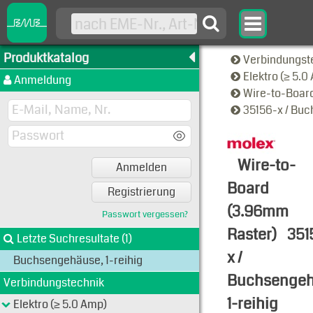
Produktkatalog
Verbindungst
Elektro (≥ 5.
Anmeldung
Wire-to-Boar
35156-x / Buc
Wire-to-
Anmelden
Board
Registrierung
(3.96mm
Passwort vergessen?
Raster)
351
Letzte Suchresultate (1)
x /
Buchsengehäuse, 1-reihig
Buchsengeh
Verbindungstechnik
1-reihig
Elektro (≥ 5.0 Amp)