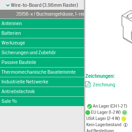
Typen-Ansi
Wire-to-Board (3.96mm Raster)
35156-x / Buchsengehäuse, 1-reihig
Antennen
Batterien
Werkzeuge
Sicherungen und Zubehör
Passive Bauteile
Thermomechanische Bauelemente
Zeichnungen:
Industrielle Netzwerke
Zeichnung
Antriebstechnik
Sale %
An Lager (CH 1-2 T)
EU Lager (1-2 W)
USA Lager (2-4 W)
Kein Lagerbestand
Auf Bestellung