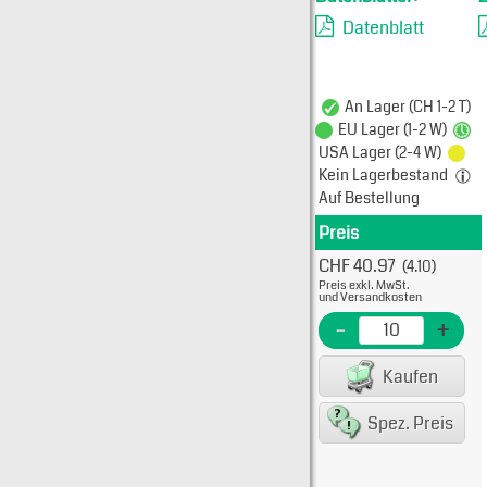
Datenblatt
An Lager (CH 1-2 T)
EU Lager (1-2 W)
USA Lager (2-4 W)
Kein Lagerbestand
Auf Bestellung
Preis
Produkt
CHF 40.97
(4.10)
Typ: 
Preis exkl. MwSt.
436-5
und Versandkosten
EME N
-
+
EAN/G
Kaufen
8007
Spez. Preis