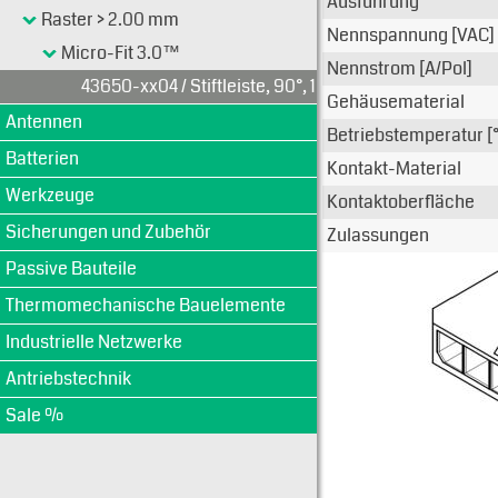
Ausführung
Raster > 2.00 mm
Nennspannung [VAC]
Micro-Fit 3.0™
Nennstrom [A/Pol]
43650-xx04 / Stiftleiste, 90°, 1-reihig
Gehäusematerial
Antennen
Betriebstemperatur [
Batterien
Kontakt-Material
Werkzeuge
Kontaktoberfläche
Sicherungen und Zubehör
Zulassungen
Passive Bauteile
Thermomechanische Bauelemente
Industrielle Netzwerke
Antriebstechnik
Sale %