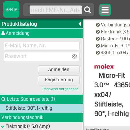
Produktkatalog
Verbindungst
Elektronik (< 
Anmeldung
Raster > 2.0
Micro-Fit 3.
43650-xx04 / S
Anmelden
Micro-Fit
Registrierung
3.0™
4365
Passwort vergessen?
xx04 /
Letzte Suchresultate (1)
Stiftleiste,
Stiftleiste, 90°, 1-reihig
90°, 1-reihig
Verbindungstechnik
Typen-Ansi
Elektronik (< 5.0 Amp)