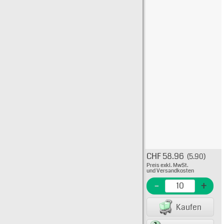
CHF 58.96
(5.90)
Typ: 
Preis exkl. MwSt.
436-5
und Versandkosten
EME N
-
+
EAN/G
Kaufen
75605