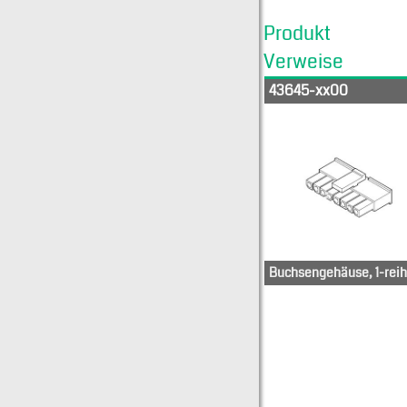
Produkt
Verweise
43645-xx00
Buchsengehäuse, 1-reih
436-50-
436-50-
0404
0804