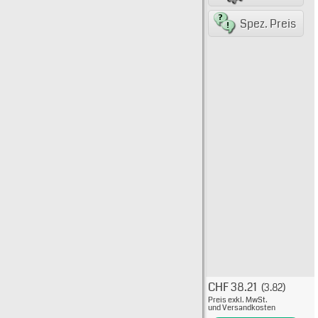
8007
Spez. Preis
CHF 38.21
(3.82)
Typ: 
Preis exkl. MwSt.
436-
und Versandkosten