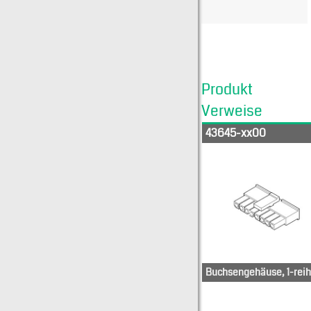
Produkt
Verweise
43645-xx00
Buchsengehäuse, 1-reih
436-50-
0500
0400
436-50-