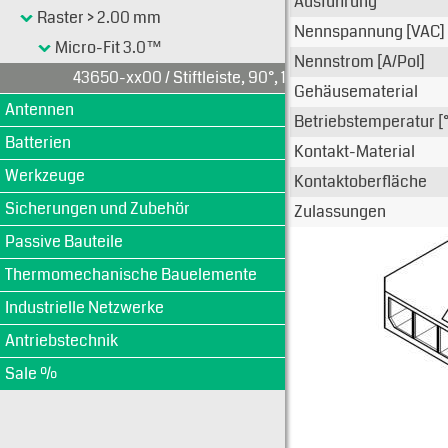
Ausführung
Raster > 2.00 mm
Nennspannung [VAC]
Micro-Fit 3.0™
Nennstrom [A/Pol]
43650-xx00 / Stiftleiste, 90°, 1-reihig
Gehäusematerial
Antennen
Betriebstemperatur [
Batterien
Kontakt-Material
Werkzeuge
Kontaktoberfläche
Sicherungen und Zubehör
Zulassungen
Passive Bauteile
Thermomechanische Bauelemente
Industrielle Netzwerke
Antriebstechnik
Sale %