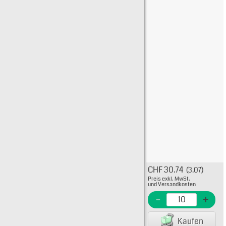
CHF 30.74
(3.07)
Typ: 
Preis exkl. MwSt.
436-5
und Versandkosten
EME N
-
+
EAN/G
Kaufen