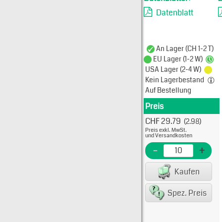
Datenblatt
An Lager (CH 1-2 T)
EU Lager (1-2 W)
USA Lager (2-4 W)
Kein Lagerbestand
Auf Bestellung
Preis
Produkt
CHF 29.79
(2.98)
Typ: 
Preis exkl. MwSt.
436-5
und Versandkosten
EME N
-
+
EAN/G
Kaufen
8007
Spez. Preis