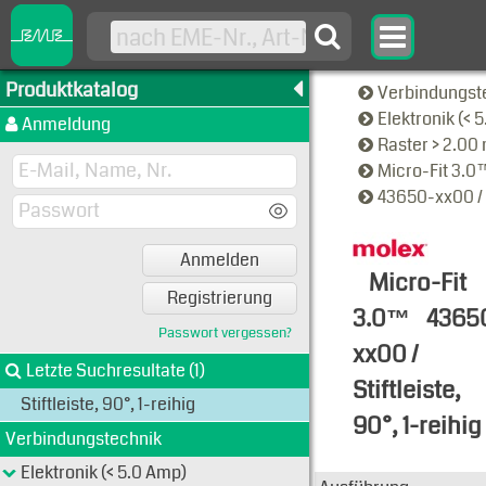
Produktkatalog
Verbindungst
Elektronik (< 
Anmeldung
Raster > 2.0
Micro-Fit 3.
43650-xx00 / S
Anmelden
Micro-Fit
Registrierung
3.0™
4365
Passwort vergessen?
xx00 /
Letzte Suchresultate (1)
Stiftleiste,
Stiftleiste, 90°, 1-reihig
90°, 1-reihig
Verbindungstechnik
Typen-Ansi
Elektronik (< 5.0 Amp)