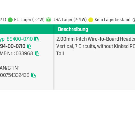
2 T)
EU Lager (1-2 W)
USA Lager (2-4 W)
Kein Lagerbestand
Beschreibung
yp: 89400-0710
2.00mm Pitch Wire-to-Board Header
94-00-0710
Vertical, 7 Circuits, without Kinked P
ME Nr.: 033968
Tail
AN/GTIN:
00754332439