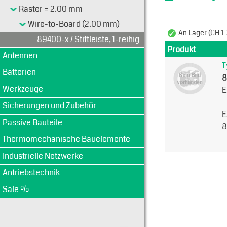
Raster = 2.00 mm
Wire-to-Board (2.00 mm)
An Lager (CH 1-
89400-x / Stiftleiste, 1-reihig
Produkt
Antennen
T
Batterien
8
Werkzeuge
E
Sicherungen und Zubehör
E
Passive Bauteile
8
Thermomechanische Bauelemente
Industrielle Netzwerke
Antriebstechnik
Sale %