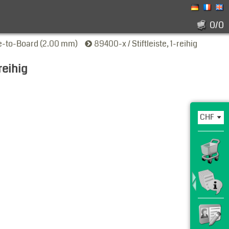
0/0
e-to-Board (2.00 mm)
89400-x / Stiftleiste, 1-reihig
-reihig