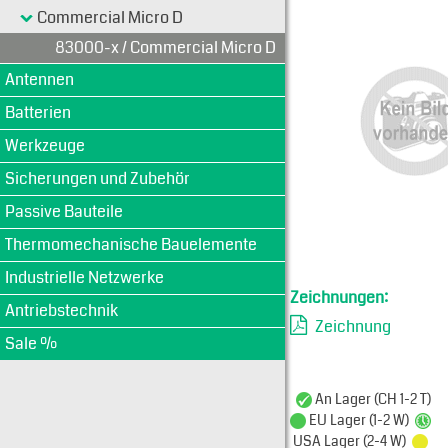
Commercial Micro D
83000-x / Commercial Micro D
Antennen
Batterien
Werkzeuge
Sicherungen und Zubehör
Passive Bauteile
Thermomechanische Bauelemente
Industrielle Netzwerke
Zeichnungen:
Antriebstechnik
Zeichnung
Sale %
An Lager (CH 1-2 T)
EU Lager (1-2 W)
USA Lager (2-4 W)