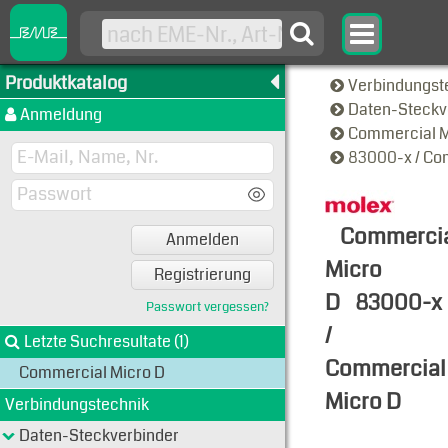
Produktkatalog
Verbindungst
Daten-Steckv
Anmeldung
Commercial M
83000-x / Co
Commerci
Anmelden
Micro
Registrierung
D
83000-x
Passwort vergessen?
/
Letzte Suchresultate (1)
Commercial
Commercial Micro D
Micro D
Verbindungstechnik
Typen-Ansi
Daten-Steckverbinder