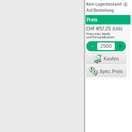
Kein Lagerbestand
Auf Bestellung
Preis
Produkt
CHF 4157.25
(1.66)
Typ: 
Preis exkl. MwSt.
830-
und Versandkosten
EME N
-
+
EAN/G
Kaufen
80075
Spez. Preis