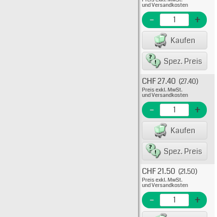
-30A
und Versandkosten
H600
-
+
EME Nr
Kaufen
EAN/G
Spez. Preis
CHF 27.40
(27.40)
Typ: 
Preis exkl. MwSt.
H600
und Versandkosten
EME Nr
-
+
EAN/G
Kaufen
Spez. Preis
CHF 21.50
(21.50)
Typ: 
Preis exkl. MwSt.
H600
und Versandkosten
EME Nr
-
+