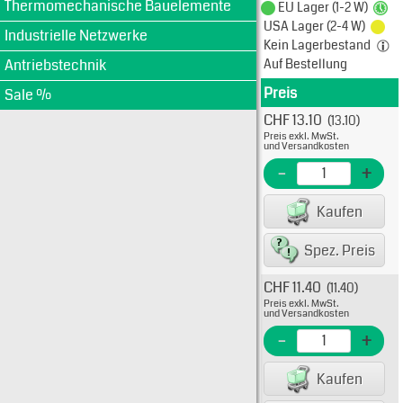
Thermomechanische Bauelemente
EU Lager (1-2 W)
USA Lager (2-4 W)
Industrielle Netzwerke
Kein Lagerbestand
Antriebstechnik
Auf Bestellung
Preis
Produkt
Sale %
CHF 13.10
(13.10)
Typ: 
Preis exkl. MwSt.
H600
und Versandkosten
EME N
-
+
EAN/G
Kaufen
Spez. Preis
CHF 11.40
(11.40)
Typ: 
Preis exkl. MwSt.
-30A
und Versandkosten
H600
-
+
EME N
Kaufen
EAN/G