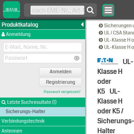
Produktkatalog
Sicherungen 
UL / CSA Sta
Anmeldung
UL-Klasse H 
UL-Klasse H o
UL-
Klasse H
Anmelden
oder
Registrierung
K5
UL-
Passwort vergessen?
Klasse H
Letzte Suchresultate (1)
oder K5 /
Sicherungs-Halter
Sicherungs-
Verbindungstechnik
Halter
Antennen