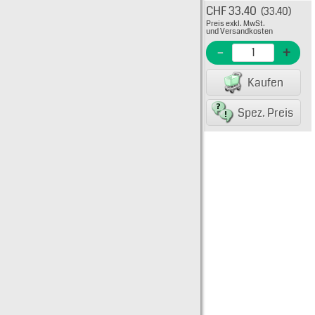
CHF 33.40
(33.40)
Typ: 
Preis exkl. MwSt.
-60A
und Versandkosten
H600
-
+
EME N
Kaufen
EAN/G
Spez. Preis