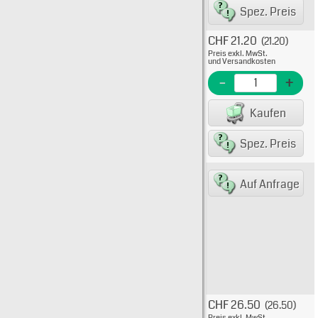
Spez. Preis
CHF 21.20
(21.20)
Typ: 1
Preis exkl. MwSt.
H600
und Versandkosten
EME Nr
-
+
EAN/G
Kaufen
Spez. Preis
Typ: f
Auf Anfrage
Siche
H600
EME Nr
EAN/G
CHF 26.50
(26.50)
Typ: 
Preis exkl. MwSt.