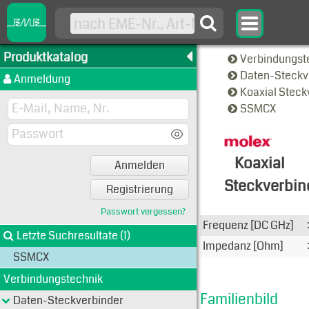
Produktkatalog
Verbindungst
Daten-Steckv
Anmeldung
Koaxial Steck
SSMCX
Koaxial
Anmelden
Steckverbin
Registrierung
Familien-A
Passwort vergessen?
Frequenz [DC GHz]
Letzte Suchresultate (1)
Impedanz [Ohm]
SSMCX
Verbindungstechnik
Familienbild
Daten-Steckverbinder