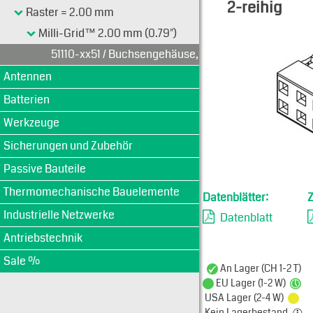
2-reihig
Raster = 2.00 mm
Typen-Ansi
Milli-Grid™ 2.00 mm (0.79")
51110-xx51 / Buchsengehäuse, 2-reihig
Antennen
Batterien
Werkzeuge
Sicherungen und Zubehör
Passive Bauteile
Thermomechanische Bauelemente
Datenblätter:
Industrielle Netzwerke
Datenblatt
Antriebstechnik
Sale %
An Lager (CH 1-2 T)
EU Lager (1-2 W)
USA Lager (2-4 W)
Kein Lagerbestand