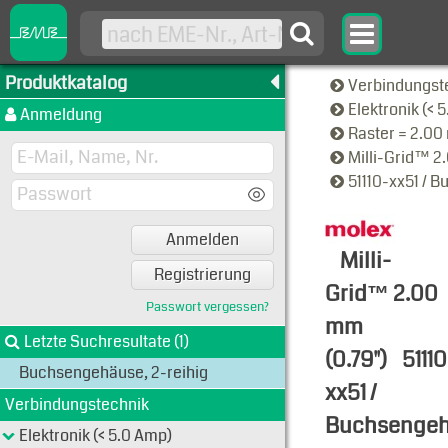
Produktkatalog
Verbindungst
Elektronik (< 
Anmeldung
Raster = 2.0
Milli-Grid™ 2
51110-xx51 / 
Anmelden
Milli-
Registrierung
Grid™ 2.00
Passwort vergessen?
mm
Letzte Suchresultate (1)
(0.79")
51110
Buchsengehäuse, 2-reihig
xx51 /
Verbindungstechnik
Buchsengeh
Elektronik (< 5.0 Amp)