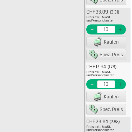
CHF 33.09
(3.31)
Typ: 5
Preis exkl. MwSt.
511-10
und Versandkosten
EME N
-
+
EAN/G
Kaufen
80075
Spez. Preis
CHF 17.64
(1.76)
Typ: 5
Preis exkl. MwSt.
511-10
und Versandkosten
EME N
-
+
EAN/G
Kaufen
80075
Spez. Preis
CHF 28.84
(2.88)
Typ: 5
Preis exkl. MwSt.
511-10
und Versandkosten