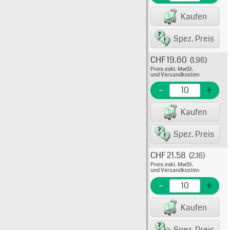
EAN/G
Kaufen
8007
Spez. Preis
CHF 19.60
(1.96)
Typ: 5
Preis exkl. MwSt.
511-10
und Versandkosten
EME N
-
+
EAN/G
Kaufen
8007
Spez. Preis
CHF 21.58
(2.16)
Typ: 5
Preis exkl. MwSt.
511-10
und Versandkosten
EME Nr
-
+
EAN/G
Kaufen
80075
Spez. Preis