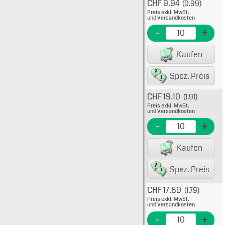
CHF 9.94
(0.99)
Typ: 5
Preis exkl. MwSt.
511-10
und Versandkosten
EME Nr
-
+
EAN/G
Kaufen
80075
Spez. Preis
CHF 19.10
(1.91)
Typ: 5
Preis exkl. MwSt.
511-10
und Versandkosten
EME N
-
+
EAN/G
Kaufen
80075
Spez. Preis
CHF 17.89
(1.79)
Typ: 5
Preis exkl. MwSt.
511-10
und Versandkosten
EME N
-
+