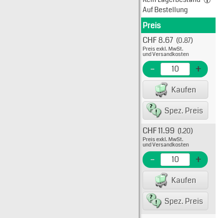
Auf Bestellung
Preis
Produkt
CHF 8.67
(0.87)
Typ: 5
Preis exkl. MwSt.
511-10
und Versandkosten
EME N
-
+
EAN/G
Kaufen
80075
Spez. Preis
CHF 11.99
(1.20)
Typ: 5
Preis exkl. MwSt.
511-10
und Versandkosten
EME N
-
+
EAN/G
Kaufen
80075
Spez. Preis