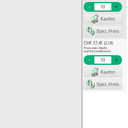
EME N
-
+
EAN/G
Kaufen
80075
Spez. Preis
CHF 27.41
(2.74)
Typ: 5
Preis exkl. MwSt.
511-10
und Versandkosten
EME N
-
+
EAN/G
Kaufen
8007
Spez. Preis