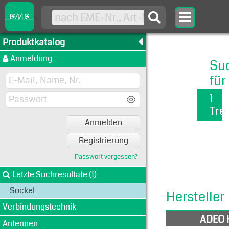
Produktkatalog
Anmeldung
Suc
für 
1
Tref
Anmelden
Registrierung
Passwort vergessen?
Letzte Suchresultate (1)
Sockel
Hersteller
Verbindungstechnik
ADEO 
Antennen