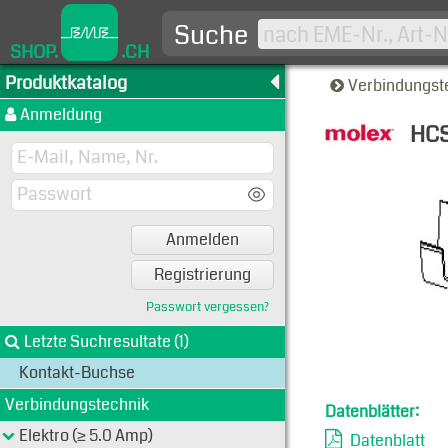
Suche
SHOP.
.CH
Produktkatalog
Verbindungst
Anmeldung
HCS
Typen-A
Anmelden
Registrierung
Passwort vergessen?
Letzte Suchresultate (1)
Kontakt-Buchse
Verbindungstechnik
Datenblätter:
Elektro (≥ 5.0 Amp)
Datenblatt