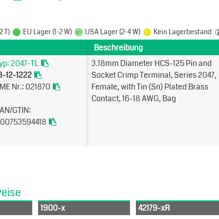
2 T)
EU Lager (1-2 W)
USA Lager (2-4 W)
Kein Lagerbestand
Beschreibung
yp: 2047-TL
3.18mm Diameter HCS-125 Pin and
8-12-1222
Socket Crimp Terminal, Series 2047,
ME Nr.: 021870
Female, with Tin (Sn) Plated Brass
Contact, 16-18 AWG, Bag
AN/GTIN:
00753594418
weise
1900-x
42179-xR