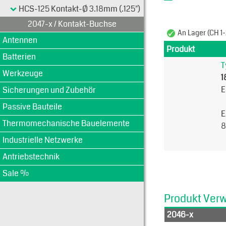
HCS-125 Kontakt-Ø 3.18mm (.125")
2047-x / Kontakt-Buchse
An Lager (CH 1-
Antennen
Produkt
Batterien
T
Werkzeuge
1
E
Sicherungen und Zubehör
Passive Bauteile
E
Thermomechanische Bauelemente
8
Industrielle Netzwerke
Antriebstechnik
Sale %
Produkt Ver
2046-x