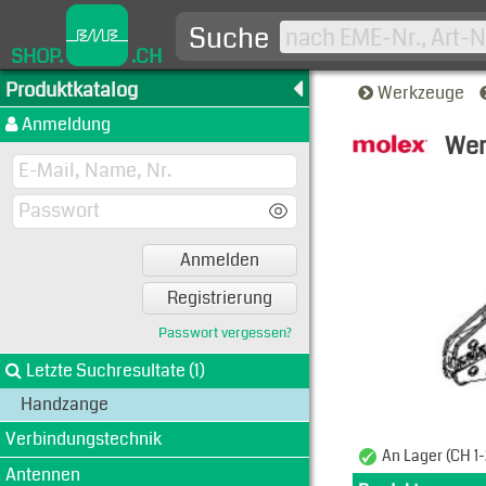
Suche
SHOP.
.CH
Produktkatalog
Werkzeuge
Anmeldung
Wer
Typen-A
Anmelden
Registrierung
Passwort vergessen?
Letzte Suchresultate (1)
Handzange
Verbindungstechnik
An Lager (CH 1-
Antennen