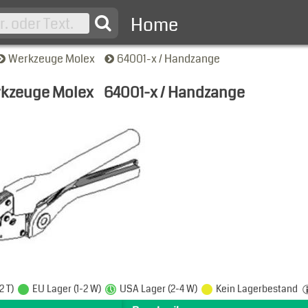
Home
Werkzeuge Molex
64001-x / Handzange
kzeuge Molex
64001-x / Handzange
nsicht
2 T)
EU Lager (1-2 W)
USA Lager (2-4 W)
Kein Lagerbestand