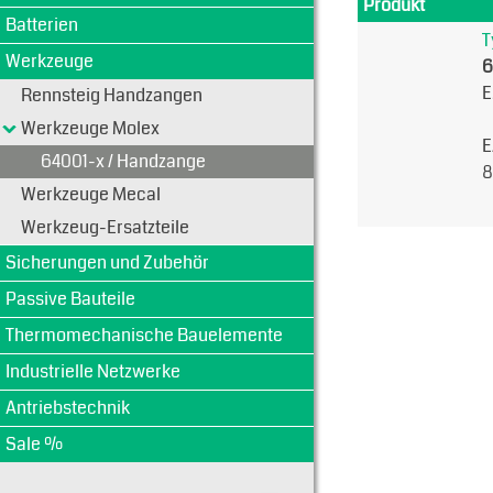
Produkt
Batterien
T
Werkzeuge
6
E
Rennsteig Handzangen
Werkzeuge Molex
E
64001-x / Handzange
8
Werkzeuge Mecal
Werkzeug-Ersatzteile
Sicherungen und Zubehör
Passive Bauteile
Thermomechanische Bauelemente
Industrielle Netzwerke
Antriebstechnik
Sale %