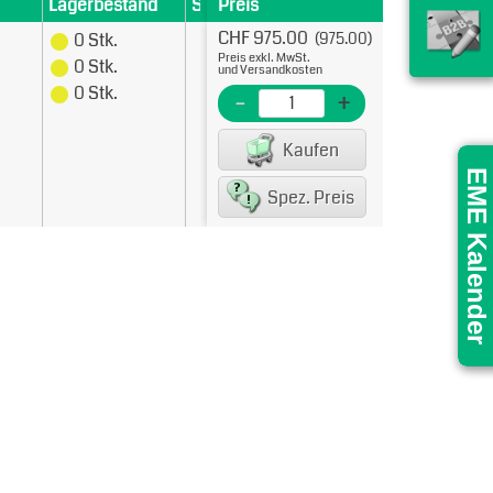
Lagerbestand
Staffelpreise
Preis
Merkmale
1
CHF 975.000
CHF 975.00
0 Stk.
(975.00)
Preis exkl. MwSt.
0 Stk.
und Versandkosten
0 Stk.
-
+
Kaufen
EME Kalender
Spez. Preis