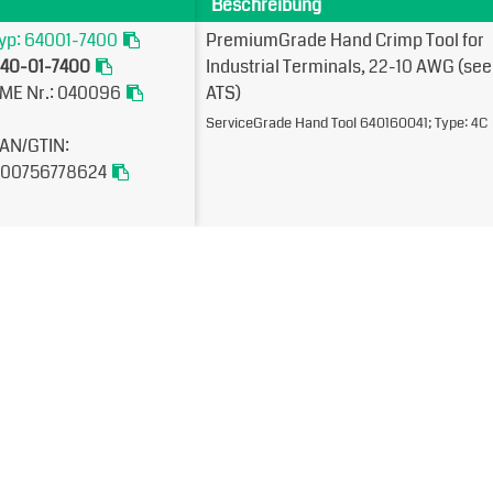
Beschreibung
yp: 64001-7400
PremiumGrade Hand Crimp Tool for
40-01-7400
Industrial Terminals, 22-10 AWG (see
ME Nr.: 040096
ATS)
ServiceGrade Hand Tool 640160041; Type: 4C
AN/GTIN:
00756778624