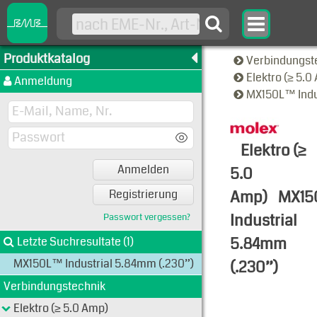
Produktkatalog
Verbindungst
Elektro (≥ 5.
Anmeldung
MX150L™ Indu
Elektro (≥
Anmelden
5.0
Amp)
MX1
Registrierung
Industrial
Passwort vergessen?
5.84mm
Letzte Suchresultate (1)
MX150L™ Industrial 5.84mm (.230”)
(.230”)
Verbindungstechnik
Familien-A
Elektro (≥ 5.0 Amp)