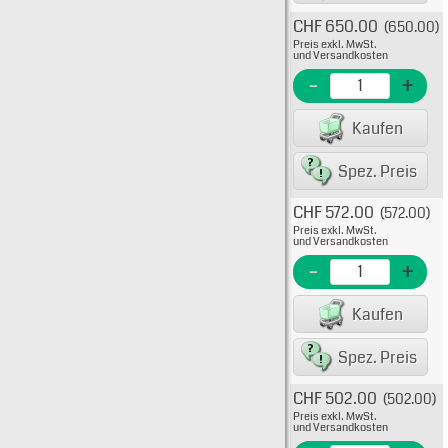
CHF 650.00
(650.00)
Typ: 
Preis exkl. MwSt.
638-1
und Versandkosten
EME N
-
+
EAN/G
Kaufen
7560
Spez. Preis
CHF 572.00
(572.00)
Typ: 
Preis exkl. MwSt.
638-1
und Versandkosten
EME Nr
-
+
EAN/G
Kaufen
75605
Spez. Preis
CHF 502.00
(502.00)
Typ: 
Preis exkl. MwSt.
638-1
und Versandkosten