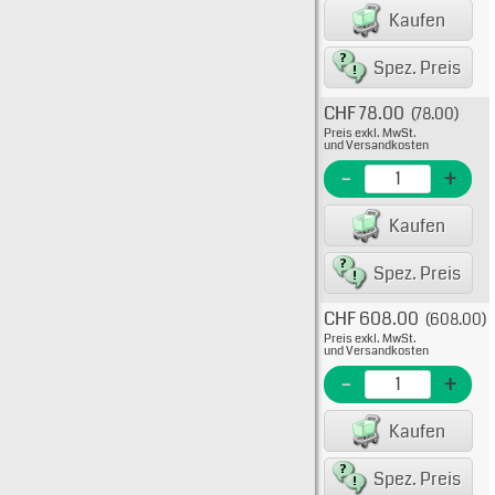
EAN/G
Kaufen
80075
Spez. Preis
CHF 78.00
(78.00)
Typ: 
Preis exkl. MwSt.
638-1
und Versandkosten
EME N
-
+
EAN/G
Kaufen
80075
Spez. Preis
CHF 608.00
(608.00)
Typ: 
Preis exkl. MwSt.
638-1
und Versandkosten
EME N
-
+
EAN/G
Kaufen
75605
Spez. Preis