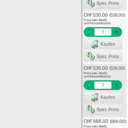
Spez. Preis
CHF 536.00
(536.00)
Typ: 
Preis exkl. MwSt.
638-1
und Versandkosten
EME N
-
+
EAN/G
Kaufen
8007
Spez. Preis
CHF 536.00
(536.00)
Typ: 
Preis exkl. MwSt.
638-1
und Versandkosten
EME N
-
+
EAN/G
Kaufen
80075
Spez. Preis
CHF 866.00
(866.00)
Typ: 
Preis exkl. MwSt.