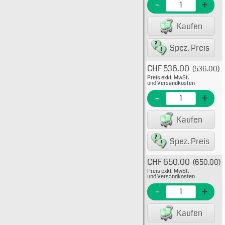
EME N
-
+
EAN/G
Kaufen
82235
Spez. Preis
CHF 536.00
(536.00)
Typ: 
Preis exkl. MwSt.
638-1
und Versandkosten
EME N
-
+
EAN/G
Kaufen
8223
Spez. Preis
CHF 650.00
(650.00)
Typ: 
Preis exkl. MwSt.
638-1
und Versandkosten
EME N
-
+
EAN/G
Kaufen
8223