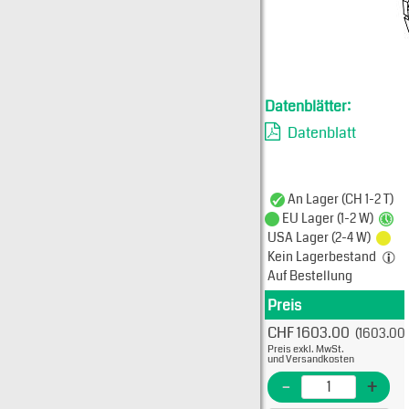
Datenblätter:
Datenblatt
An Lager (CH 1-2 T)
EU Lager (1-2 W)
USA Lager (2-4 W)
Kein Lagerbestand
Auf Bestellung
Preis
Produkt
CHF 1603.00
(1603.00)
Typ: 
Preis exkl. MwSt.
638-1
und Versandkosten
EME N
-
+