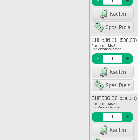
-
+
EAN/G
Kaufen
80075
Spez. Preis
CHF 536.00
(536.00)
Typ: 
Preis exkl. MwSt.
638-1
und Versandkosten
EME N
-
+
EAN/G
Kaufen
8007
Spez. Preis
CHF 536.00
(536.00)
Typ: 
Preis exkl. MwSt.
638-1
und Versandkosten
EME Nr
-
+
EAN/G
Kaufen
8007