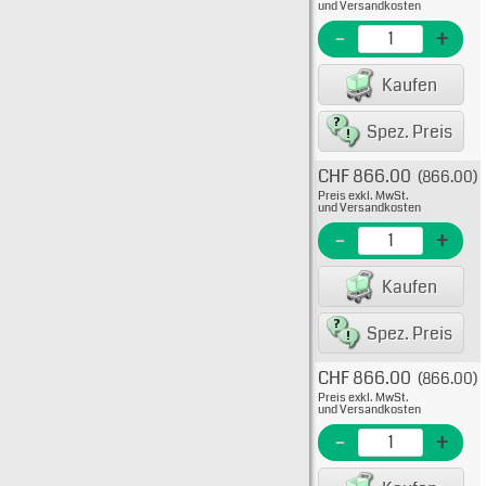
638-1
und Versandkosten
EME N
-
+
EAN/G
Kaufen
8223
Spez. Preis
CHF 866.00
(866.00)
Typ: 
Preis exkl. MwSt.
638-1
und Versandkosten
EME N
-
+
EAN/G
Kaufen
8007
Spez. Preis
CHF 866.00
(866.00)
Typ: 
Preis exkl. MwSt.
638-1
und Versandkosten
EME N
-
+
EAN/G