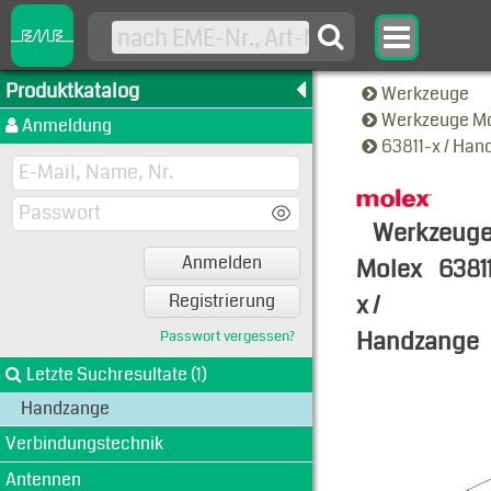
Produktkatalog
Werkzeuge
Werkzeuge M
Anmeldung
63811-x / Ha
Werkzeug
Anmelden
Molex
6381
x /
Registrierung
Handzange
Passwort vergessen?
Typen-Ansi
Letzte Suchresultate (1)
Handzange
Verbindungstechnik
Antennen