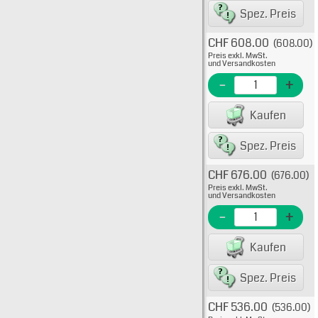
Spez. Preis
CHF 608.00
(608.00)
Typ: 
Preis exkl. MwSt.
638-1
und Versandkosten
EME N
-
+
EAN/G
Kaufen
8223
Spez. Preis
CHF 676.00
(676.00)
Typ: 
Preis exkl. MwSt.
638-1
und Versandkosten
EME N
-
+
EAN/G
Kaufen
8223
Spez. Preis
CHF 536.00
(536.00)
Typ: 