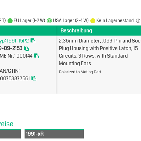
2 T)
EU Lager (1-2 W)
USA Lager (2-4 W)
Kein Lagerbestand
Beschreibung
yp: 1991-15P2
2.36mm Diameter, .093' Pin and Soc
9-09-2153
Plug Housing with Positive Latch, 15
ME Nr.: 000144
Circuits, 3 Rows, with Standard
Mounting Ears
AN/GTIN:
Polarized to Mating Part
00753872561
weise
1991-xR