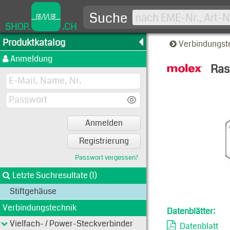
Suche
SHOP.
.CH
Produktkatalog
Verbindungst
Anmeldung
Ras
Typen-A
Anmelden
Registrierung
Passwort vergessen?
Letzte Suchresultate (1)
Stiftgehäuse
Verbindungstechnik
Datenblätter:
Vielfach- / Power-Steckverbinder
Datenblatt