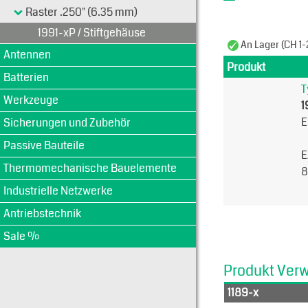
Raster .250" (6.35 mm)
1991-xP / Stiftgehäuse
An Lager (CH 1-
Antennen
Produkt
Batterien
T
Werkzeuge
1
E
Sicherungen und Zubehör
Passive Bauteile
E
Thermomechanische Bauelemente
8
Industrielle Netzwerke
Antriebstechnik
Sale %
Produkt Ver
1189-x