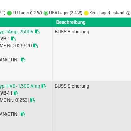
2 T)
EU Lager (1-2 W)
USA Lager (2-4 W)
Kein Lagerbestand
Beschreibung
yp: 1Amp, 2500V
BUSS Sicherung
VB-1
ME Nr.: 029520
AN/GTIN:
yp: HVB- 1.500 Amp
BUSS Sicherung
VB-1 1/2
ME Nr.: 012531
AN/GTIN: