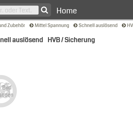
Home
und Zubehör
Mittel Spannung
Schnell auslösend
HV
nell auslösend
HVB / Sicherung
nsicht