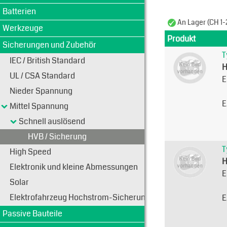
Batterien
An Lager (CH 1-
Werkzeuge
Produkt
Sicherungen und Zubehör
T
IEC / British Standard
H
UL / CSA Standard
E
Nieder Spannung
E
Mittel Spannung
Schnell auslösend
HVB / Sicherung
T
High Speed
H
Elektronik und kleine Abmessungen
E
Solar
Elektrofahrzeug Hochstrom-Sicherungen
E
Passive Bauteile