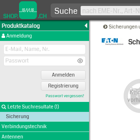
Suche
SHOP.
.CH
Produktkatalog
Sicherungen 
Anmeldung
Sch
Typen-A
Anmelden
Registrierung
Passwort vergessen?
Letzte Suchresultate (1)
Sicherung
Verbindungstechnik
Antennen