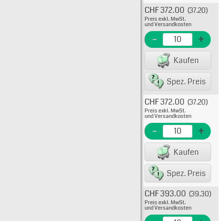
CHF 372.00
(37.20)
Typ: 2
Preis exkl. MwSt.
KTK-R
und Versandkosten
EME N
-
+
EAN/G
Kaufen
Spez. Preis
CHF 372.00
(37.20)
Typ: 
Preis exkl. MwSt.
Flink
und Versandkosten
KTK-R
-
+
EME N
Kaufen
EAN/G
Spez. Preis
CHF 393.00
(39.30)
Typ: 
Preis exkl. MwSt.
Flink
und Versandkosten
KTK-R