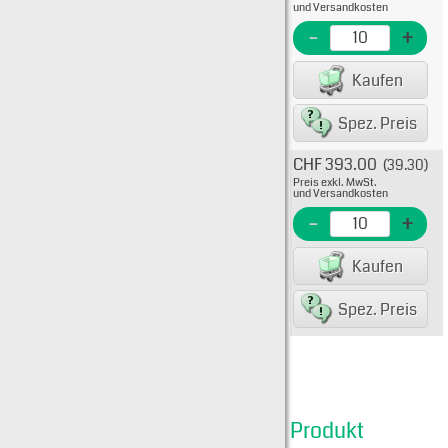
Flink
und Versandkosten
KTK-R
-
+
EME N
Kaufen
EAN/G
Spez. Preis
CHF 393.00
(39.30)
Typ: 
Preis exkl. MwSt.
Flink
und Versandkosten
KTK-R
-
+
EME Nr
Kaufen
EAN/G
Spez. Preis
Produkt