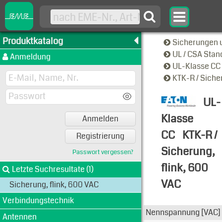
Produktkatalog
Sicherungen 
UL / CSA Sta
Anmeldung
UL-Klasse CC
KTK-R / Siche
UL-
Klasse
Anmelden
CC
KTK-R /
Registrierung
Sicherung,
Passwort vergessen?
flink, 600
Letzte Suchresultate (1)
VAC
Sicherung, flink, 600 VAC
Typen-Ansi
Verbindungstechnik
Nennspannung [VAC]
Antennen