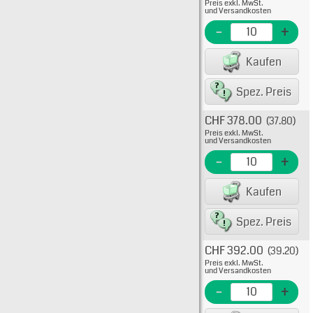
Preis exkl. MwSt.
Flink
und Versandkosten
KTK-R
-
+
EME N
Kaufen
EAN/G
Spez. Preis
CHF 378.00
(37.80)
Typ: 
Preis exkl. MwSt.
Flink
und Versandkosten
KTK-R
-
+
EME N
Kaufen
EAN/G
Spez. Preis
CHF 392.00
(39.20)
Typ: 
Preis exkl. MwSt.
Flink
und Versandkosten
KTK-R
-
+
EME N