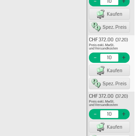
-
+
EME N
Kaufen
EAN/G
Spez. Preis
CHF 372.00
(37.20)
Typ: 3
Preis exkl. MwSt.
KTK-R
und Versandkosten
EME Nr
-
+
EAN/G
Kaufen
Spez. Preis
CHF 372.00
(37.20)
Typ: 
Preis exkl. MwSt.
Flink
und Versandkosten
KTK-R
-
+
EME N
Kaufen
EAN/G