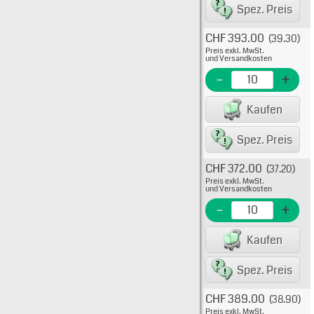
Spez. Preis
CHF 393.00
(39.30)
Typ: 4
Preis exkl. MwSt.
KTK-R
und Versandkosten
EME N
-
+
EAN/G
Kaufen
Spez. Preis
CHF 372.00
(37.20)
Typ: 5
Preis exkl. MwSt.
KTK-R
und Versandkosten
EME N
-
+
EAN/G
Kaufen
Spez. Preis
CHF 389.00
(38.90)
Typ: 
Preis exkl. MwSt.