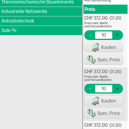
Auf Bestellung
Thermomechanische Bauelemente
Preis
Produkt
Industrielle Netzwerke
CHF 372.00
(37.20)
Typ: 1
Antriebstechnik
Preis exkl. MwSt.
KTK-R
und Versandkosten
Sale %
EME N
-
+
EAN/G
Kaufen
Spez. Preis
CHF 372.00
(37.20)
Typ: 
Preis exkl. MwSt.
Flink
und Versandkosten
KTK-R
-
+
EME Nr
Kaufen
EAN/G
Spez. Preis
CHF 372.00
(37.20)
Typ: 1