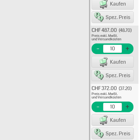
Kaufen
EAN/G
Spez. Preis
CHF 487.00
(48.70)
Typ: 
Preis exkl. MwSt.
Flink
und Versandkosten
KTK-R
-
+
EME N
Kaufen
EAN/G
Spez. Preis
CHF 372.00
(37.20)
Typ: 
Preis exkl. MwSt.
Flink
und Versandkosten
KTK-R
-
+
EME Nr
Kaufen
EAN/G
Spez. Preis