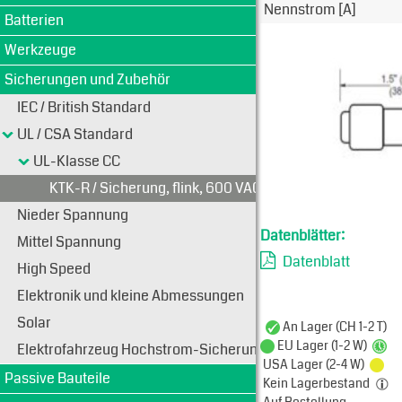
Nennstrom [A]
Batterien
Werkzeuge
Sicherungen und Zubehör
IEC / British Standard
UL / CSA Standard
UL-Klasse CC
KTK-R / Sicherung, flink, 600 VAC
Nieder Spannung
Datenblätter:
Mittel Spannung
Datenblatt
High Speed
Elektronik und kleine Abmessungen
Solar
An Lager (CH 1-2 T)
EU Lager (1-2 W)
Elektrofahrzeug Hochstrom-Sicherungen
USA Lager (2-4 W)
Passive Bauteile
Kein Lagerbestand