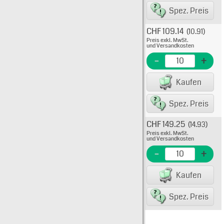
Spez. Preis
CHF 109.14
(10.91)
Typ: 
Preis exkl. MwSt.
908-1
und Versandkosten
EME N
-
+
EAN/G
Kaufen
8007
Spez. Preis
CHF 149.25
(14.93)
Typ: 
Preis exkl. MwSt.
908-1
und Versandkosten
EME N
-
+
EAN/G
Kaufen
8007
Spez. Preis