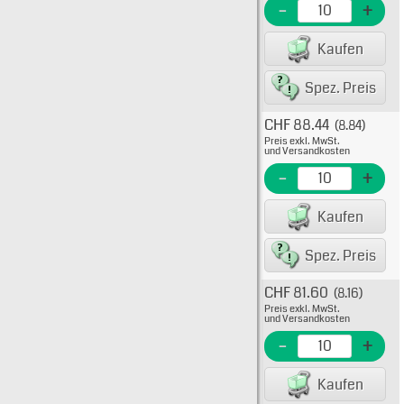
EME Nr
-
+
EAN/G
Kaufen
8007
Spez. Preis
CHF 88.44
(8.84)
Typ: 
Preis exkl. MwSt.
908-1
und Versandkosten
EME N
-
+
EAN/G
Kaufen
8007
Spez. Preis
CHF 81.60
(8.16)
Typ: 
Preis exkl. MwSt.
908-1
und Versandkosten
EME N
-
+
EAN/G
Kaufen
8007