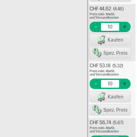
CHF 44.62
(4.46)
Typ: 
Preis exkl. MwSt.
908-1
und Versandkosten
EME N
-
+
EAN/G
Kaufen
8007
Spez. Preis
CHF 53.18
(5.32)
Typ: 
Preis exkl. MwSt.
908-1
und Versandkosten
EME N
-
+
EAN/G
Kaufen
8007
Spez. Preis
CHF 56.74
(5.67)
Typ: 
Preis exkl. MwSt.
908-1
und Versandkosten