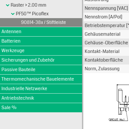
Raster > 2.00 mm
Nennspannung [VAC]
PF50™ Picoflex
Nennstrom [A/Pol]
90814-38x / Stiftleiste
Betriebstemperatur [
Antennen
Gehäusematerial
Batterien
Gehäuse-Oberfläche
Werkzeuge
Kontakt-Material
Sicherungen und Zubehör
Kontaktoberfläche
Norm, Zulassung
Passive Bauteile
Thermomechanische Bauelemente
Industrielle Netzwerke
Antriebstechnik
Sale %