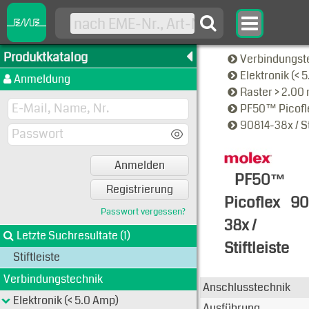
Produktkatalog
Verbindungst
Elektronik (< 
Anmeldung
Raster > 2.0
PF50™ Picof
90814-38x / St
Anmelden
PF50™
Registrierung
Picoflex
90
Passwort vergessen?
38x /
Letzte Suchresultate (1)
Stiftleiste
Stiftleiste
Typen-Ansi
Verbindungstechnik
Anschlusstechnik
Elektronik (< 5.0 Amp)
Ausführung