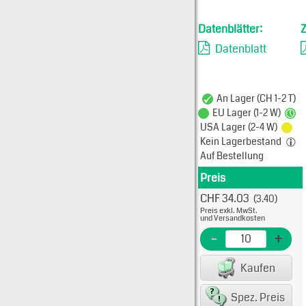
Datenblätter:
Datenblatt
An Lager (CH 1-2 T)
EU Lager (1-2 W)
USA Lager (2-4 W)
Kein Lagerbestand
Auf Bestellung
Preis
Produkt
CHF 34.03
(3.40)
Typ: 
Preis exkl. MwSt.
908-1
und Versandkosten
EME N
-
+
EAN/G
Kaufen
8007
Spez. Preis