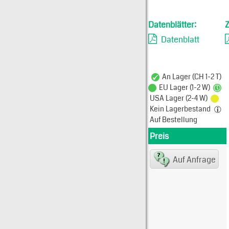
Datenblätter:
Datenblatt
An Lager (CH 1-2 T)
EU Lager (1-2 W)
USA Lager (2-4 W)
Kein Lagerbestand
Auf Bestellung
Preis
Produkt
Typ: 
Auf Anfrage
530-1
EME N
EAN/G
80075