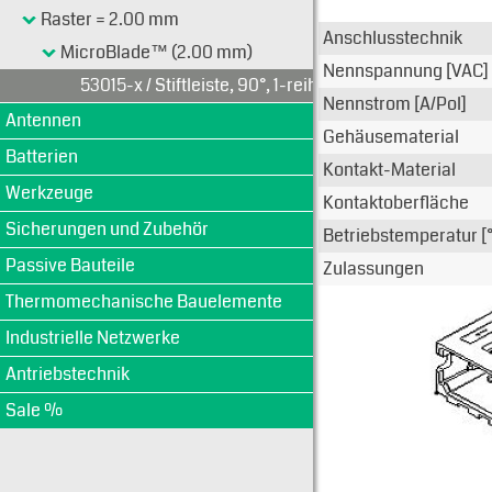
Typen-Ansi
Raster = 2.00 mm
Anschlusstechnik
MicroBlade™ (2.00 mm)
Nennspannung [VAC]
53015-x / Stiftleiste, 90°, 1-reihig
Nennstrom [A/Pol]
Antennen
Gehäusematerial
Batterien
Kontakt-Material
Werkzeuge
Kontaktoberfläche
Sicherungen und Zubehör
Betriebstemperatur [
Passive Bauteile
Zulassungen
Thermomechanische Bauelemente
Industrielle Netzwerke
Antriebstechnik
Sale %