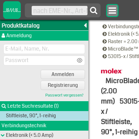
Produktkatalog
Verbindungst
Elektronik (< 
Anmeldung
Raster = 2.0
MicroBlade™
53015-x / Stift
Anmelden
MicroBla
Registrierung
(2.00
Passwort vergessen?
mm)
53015
Letzte Suchresultate (1)
x /
Stiftleiste, 90°, 1-reihig
Stiftleiste,
Verbindungstechnik
90°, 1-reihig
Elektronik (< 5.0 Amp)