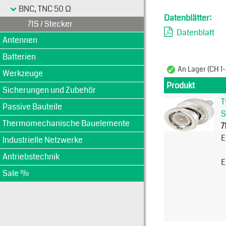
BNC, TNC 50 Ω
Datenblätter:
71S / Stecker
Datenblatt
Antennen
Batterien
An Lager (CH 1-
Werkzeuge
Produkt
Sicherungen und Zubehör
T
Passive Bauteile
S
Thermomechanische Bauelemente
7
E
Industrielle Netzwerke
Antriebstechnik
E
Sale %