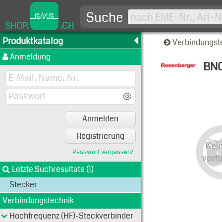
Suche
SHOP.
.CH
Produktkatalog
Verbindungst
Anmeldung
BNC
Typen-A
Anmelden
Registrierung
Passwort vergessen?
Letzte Suchresultate (1)
Stecker
Verbindungstechnik
Hochfrequenz (HF)-Steckverbinder