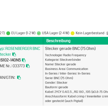
2 T)
EU Lager (1-2 W)
USA Lager (2-4 W)
Kein Lagerbestand
Beschreibung
yp: ROSENBERGER BNC
Stecker gerade BNC (75 Ohm)
tecker
Technologie: Radio Frequency
1S102-140N5
Kategorie: Steckverbinder
Name: Stecker gerade
ME Nr.: 033773
Business Area: Communication
In-Series / Inter-Series: In-Series
AN/GTIN:
Serie: BNC (75 Ohm)
Gender: Stecker
Bauform: gerade
Kabel: 2YCY 0.4/2.5 , RG 180 , 195 (ø3.8-75 O
Anschlussform: Kabel crimp / Innenleiter cri
oder gesteckt (auch Pigtail)