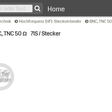
Home
echnik
Hochfrequenz (HF)-Steckverbinder
BNC, TNC 5
, TNC 50 Ω
71S / Stecker
nsicht