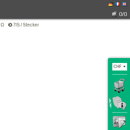
0/0
0 Ω
71S / Stecker