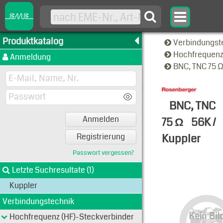
Produktkatalog
Verbindungst
Hochfrequenz
Anmeldung
BNC, TNC 75 
BNC, TNC
Anmelden
75 Ω
56K /
Kuppler
Registrierung
Typen-Ansi
Passwort vergessen?
Letzte Suchresultate (1)
Kuppler
Verbindungstechnik
Hochfrequenz (HF)-Steckverbinder