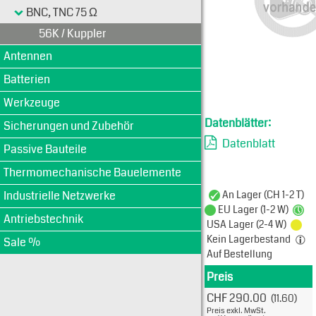
BNC, TNC 75 Ω
56K / Kuppler
Antennen
Batterien
Werkzeuge
Datenblätter:
Sicherungen und Zubehör
Datenblatt
Passive Bauteile
Thermomechanische Bauelemente
Industrielle Netzwerke
An Lager (CH 1-2 T)
EU Lager (1-2 W)
Antriebstechnik
USA Lager (2-4 W)
Kein Lagerbestand
Sale %
Auf Bestellung
Preis
Produkt
CHF 290.00
(11.60)
Typ: 
Preis exkl. MwSt.