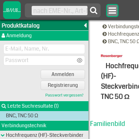
Produktkatalog
Verbindungst
Hochfrequenz
Anmeldung
BNC, TNC 50 
Hochfrequ
Anmelden
(HF)-
Steckverbin
Registrierung
TNC 50 Ω
Passwort vergessen?
Familien-A
Letzte Suchresultate (1)
BNC, TNC 50 Ω
Familienbild
Verbindungstechnik
Hochfrequenz (HF)-Steckverbinder