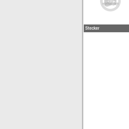
Stecker
71S102-
140N5