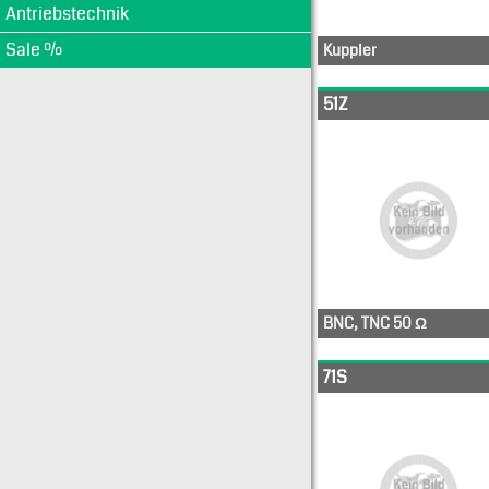
Antriebstechnik
Sale %
Kuppler
51K101-
51K204-
51Z
400A5
400A5
BNC, TNC 50 Ω
51Z120-000B
71S