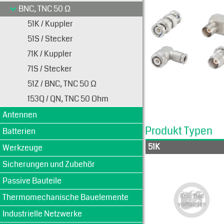
BNC, TNC 50 Ω
51K / Kuppler
51S / Stecker
71K / Kuppler
71S / Stecker
51Z / BNC, TNC 50 Ω
153Q / QN, TNC 50 Ohm
Antennen
Produkt Typen
Batterien
51K
Werkzeuge
Sicherungen und Zubehör
Passive Bauteile
Thermomechanische Bauelemente
Industrielle Netzwerke