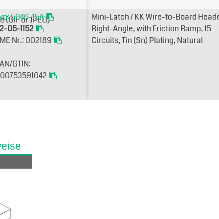
yp: 5046-15A
Mini-Latch / KK Wire-to-Board Heade
2-05-1152
Right-Angle, with Friction Ramp, 15
ME Nr.: 002189
Circuits, Tin (Sn) Plating, Natural
AN/GTIN:
00753591042
weise