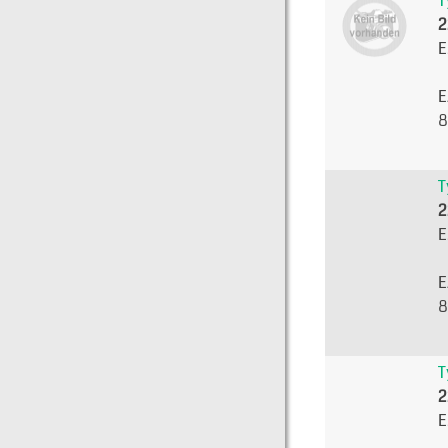
T
2
E
E
8
T
2
E
E
8
T
2
E