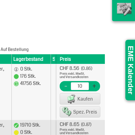
EME Kalender
Auf Bestellung
Lagerbestand
Staffelpreise
Preis
Merkmale
CHF 8.56
10
CHF 0.856
Polzahl
:
3
r,
0 Stk.
(0.86)
50
CHF 0.580
A
:
7.
Preis exkl. MwSt.
176 Stk.
und Versandkosten
100
CHF 0.407
B
:
5.
41756 Stk.
-
+
500
CHF 0.284
1000
CHF 0.241
5000
CHF 0.205
Kaufen
50000
CHF 0.172
2500000
CHF 0.153
Spez. Preis
5000000
CHF 0.151
10000000
CHF 0.151
CHF 8.65
10
CHF 0.865
Polzahl
:
4
r,
19710 Stk.
(0.87)
50
CHF 0.586
A
:
9.
Preis exkl. MwSt.
0 Stk.
und Versandkosten