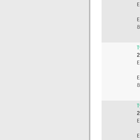
E
E
8
T
2
E
E
8
T
2
E
E