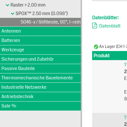
Raster > 2.00 mm
SPOX™ 2.50 mm (0.098")
Datenblätter:
5046-x / Stiftleiste, 90°, 1-reihig
Datenblatt
Antennen
Batterien
An Lager (CH 1-
Werkzeuge
Produkt
Sicherungen und Zubehör
T
Passive Bauteile
2
Thermomechanische Bauelemente
E
Industrielle Netzwerke
E
Antriebstechnik
8
Sale %
T
2