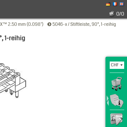
0/0
X™ 2.50 mm (0.098")
5046-x / Stiftleiste, 90°, 1-reihig
°, 1-reihig