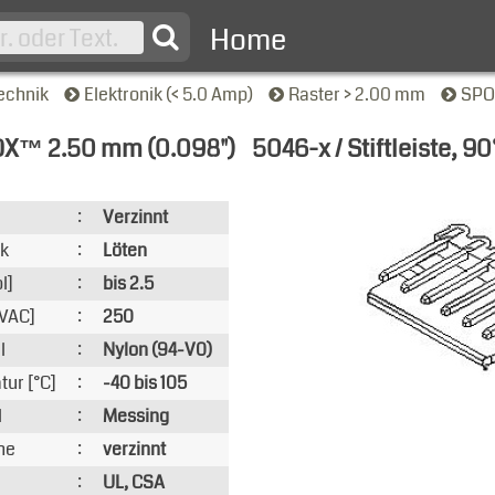
Home
echnik
Elektronik (< 5.0 Amp)
Raster > 2.00 mm
SPO
X™ 2.50 mm (0.098")
5046-x / Stiftleiste, 90
nsicht
:
Verzinnt
ik
:
Löten
l]
:
bis 2.5
VAC]
:
250
l
:
Nylon (94-V0)
ur [°C]
:
-40 bis 105
l
:
Messing
he
:
verzinnt
:
UL, CSA