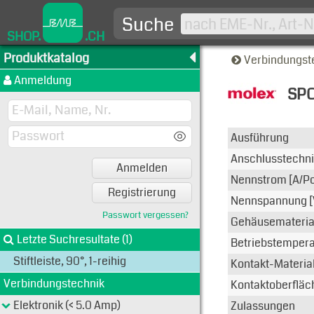
Suche
SHOP.
.CH
Produktkatalog
Verbindungst
Anmeldung
SPO
Typen-A
Ausführung
Anschlusstechn
Anmelden
Nennstrom [A/Po
Registrierung
Nennspannung [
Passwort vergessen?
Gehäusemateria
Letzte Suchresultate (1)
Betriebstemperat
Stiftleiste, 90°, 1-reihig
Kontakt-Materia
Verbindungstechnik
Kontaktoberfläc
Elektronik (< 5.0 Amp)
Zulassungen