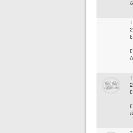
8
T
2
E
E
8
T
2
E
E
8