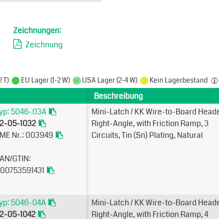
Zeichnungen:
Zeichnung
2 T)
EU Lager (1-2 W)
USA Lager (2-4 W)
Kein Lagerbestand
Beschreibung
yp: 5046-03A
Mini-Latch / KK Wire-to-Board Heade
2-05-1032
Right-Angle, with Friction Ramp, 3
ME Nr.: 003949
Circuits, Tin (Sn) Plating, Natural
AN/GTIN:
00753591431
yp: 5046-04A
Mini-Latch / KK Wire-to-Board Heade
2-05-1042
Right-Angle, with Friction Ramp, 4