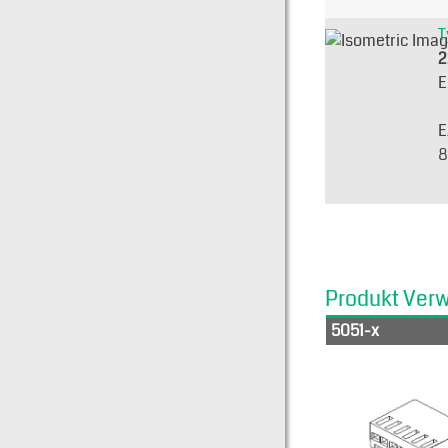
T
2
E
E
8
Produkt Ver
5051-x