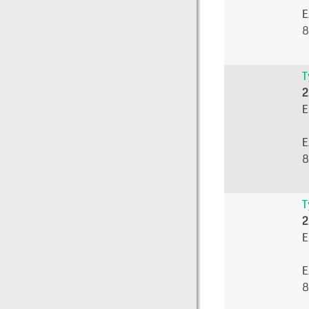
E
8
T
2
E
E
8
T
2
E
E
8