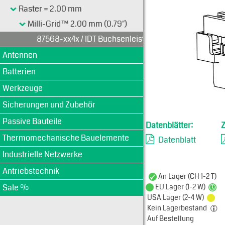
Typen-Ansi
Raster = 2.00 mm
Milli-Grid™ 2.00 mm (0.79")
87568-xx4x / IDT Buchsenleiste
Antennen
Batterien
Werkzeuge
Sicherungen und Zubehör
Passive Bauteile
Datenblätter:
Thermomechanische Bauelemente
Datenblatt
Industrielle Netzwerke
Antriebstechnik
An Lager (CH 1-2 T)
Sale %
EU Lager (1-2 W)
USA Lager (2-4 W)
Kein Lagerbestand
Auf Bestellung