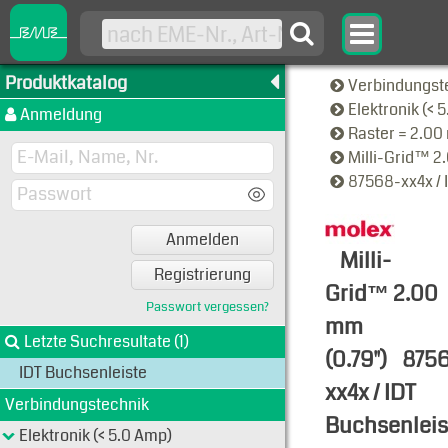
Produktkatalog
Verbindungst
Elektronik (< 
Anmeldung
Raster = 2.0
Milli-Grid™ 2
87568-xx4x / 
Anmelden
Milli-
Registrierung
Grid™ 2.00
Passwort vergessen?
mm
Letzte Suchresultate (1)
(0.79")
875
IDT Buchsenleiste
xx4x / IDT
Verbindungstechnik
Buchsenleis
Elektronik (< 5.0 Amp)