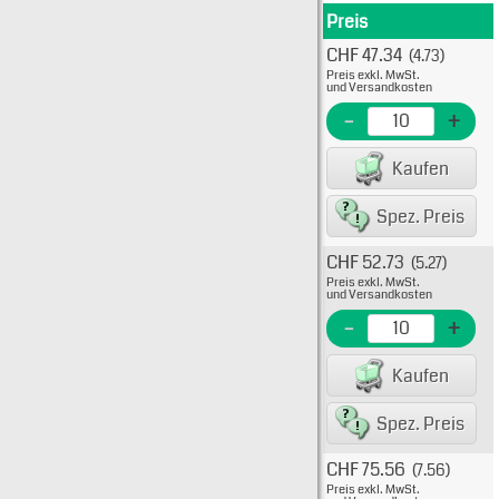
Preis
Produkt
CHF 47.34
(4.73)
Typ: 
Preis exkl. MwSt.
875-6
und Versandkosten
EME N
-
+
EAN/G
Kaufen
82234
Spez. Preis
CHF 52.73
(5.27)
Typ: 
Preis exkl. MwSt.
875-6
und Versandkosten
EME N
-
+
EAN/G
Kaufen
82234
Spez. Preis
CHF 75.56
(7.56)
Typ: 
Preis exkl. MwSt.
875-6