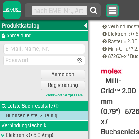
Produktkatalog
Verbindungst
Elektronik (< 
Anmeldung
Raster = 2.0
Milli-Grid™ 2
87263-x / Buc
Anmelden
Milli-
Registrierung
Grid™ 2.00
Passwort vergessen?
mm
Letzte Suchresultate (1)
(0.79")
8726
Buchsenleiste, 2-reihig
x /
Verbindungstechnik
Buchsenleis
Elektronik (< 5.0 Amp)