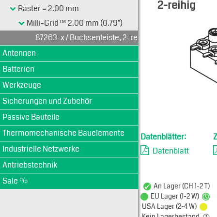
2-reihig
Raster = 2.00 mm
Typen-Ansi
Milli-Grid™ 2.00 mm (0.79")
87263-x / Buchsenleiste, 2-reihig
Antennen
Batterien
Werkzeuge
Sicherungen und Zubehör
Passive Bauteile
Thermomechanische Bauelemente
Datenblätter:
Industrielle Netzwerke
Datenblatt
Antriebstechnik
Sale %
An Lager (CH 1-2 T)
EU Lager (1-2 W)
USA Lager (2-4 W)
Kein Lagerbestand