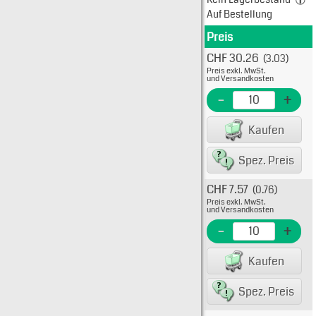
Auf Bestellung
Preis
Produkt
CHF 30.26
(3.03)
Typ: 
Preis exkl. MwSt.
872-6
und Versandkosten
EME N
-
+
EAN/G
Kaufen
82234
Spez. Preis
CHF 7.57
(0.76)
Typ: 
Preis exkl. MwSt.
872-6
und Versandkosten
EME N
-
+
EAN/G
Kaufen
82234
Spez. Preis