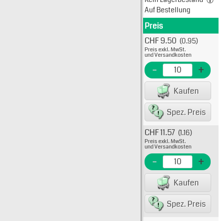
Auf Bestellung
Preis
Produkt
CHF 9.50
(0.95)
Typ: 5
Preis exkl. MwSt.
511-1
und Versandkosten
EME N
-
+
EAN/G
Kaufen
80075
Spez. Preis
CHF 11.57
(1.16)
Typ: 5
Preis exkl. MwSt.
511-1
und Versandkosten
EME N
-
+
EAN/G
Kaufen
80075
Spez. Preis