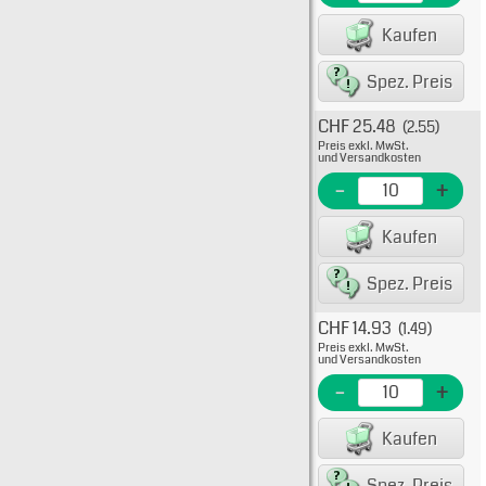
EAN/G
Kaufen
80075
Spez. Preis
CHF 25.48
(2.55)
Typ: 5
Preis exkl. MwSt.
511-10
und Versandkosten
EME N
-
+
EAN/G
Kaufen
80075
Spez. Preis
CHF 14.93
(1.49)
Typ: 5
Preis exkl. MwSt.
511-10
und Versandkosten
EME N
-
+
EAN/G
Kaufen
80075
Spez. Preis