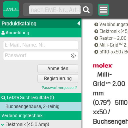
Produktkatalog
Verbindungst
Elektronik (< 
Anmeldung
Raster = 2.0
Milli-Grid™ 2
51110-xx50 / 
Anmelden
Milli-
Registrierung
Grid™ 2.00
Passwort vergessen?
mm
Letzte Suchresultate (1)
(0.79")
51110
Buchsengehäuse, 2-reihig
xx50 /
Verbindungstechnik
Buchsengeh
Elektronik (< 5.0 Amp)