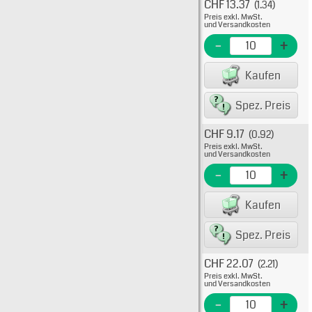
CHF 13.37
(1.34)
Typ: 5
Preis exkl. MwSt.
511-1
und Versandkosten
EME N
-
+
EAN/G
Kaufen
80075
Spez. Preis
CHF 9.17
(0.92)
Typ: 5
Preis exkl. MwSt.
511-10
und Versandkosten
EME N
-
+
EAN/G
Kaufen
80075
Spez. Preis
CHF 22.07
(2.21)
Typ: 5
Preis exkl. MwSt.
511-10
und Versandkosten
EME N
-
+