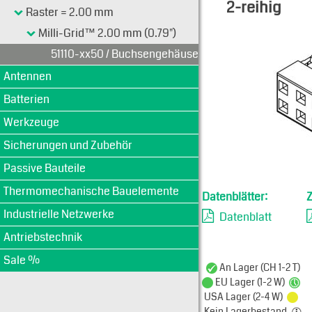
2-reihig
Raster = 2.00 mm
Typen-Ansi
Milli-Grid™ 2.00 mm (0.79")
51110-xx50 / Buchsengehäuse, 2-reihig
Antennen
Batterien
Werkzeuge
Sicherungen und Zubehör
Passive Bauteile
Thermomechanische Bauelemente
Datenblätter:
Industrielle Netzwerke
Datenblatt
Antriebstechnik
Sale %
An Lager (CH 1-2 T)
EU Lager (1-2 W)
USA Lager (2-4 W)
Kein Lagerbestand