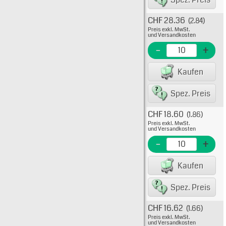
CHF 28.36
(2.84)
Typ: 5
Preis exkl. MwSt.
511-1
und Versandkosten
EME N
-
+
EAN/G
Kaufen
80075
Spez. Preis
CHF 18.60
(1.86)
Typ: 5
Preis exkl. MwSt.
511-1
und Versandkosten
EME N
-
+
EAN/G
Kaufen
8007
Spez. Preis
CHF 16.62
(1.66)
Typ: 5
Preis exkl. MwSt.
511-1
und Versandkosten