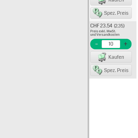
82234
Spez. Preis
CHF 23.54
(2.35)
Typ: 
Preis exkl. MwSt.
528-0
und Versandkosten
EME N
-
+
EAN/G
Kaufen
82234
Spez. Preis