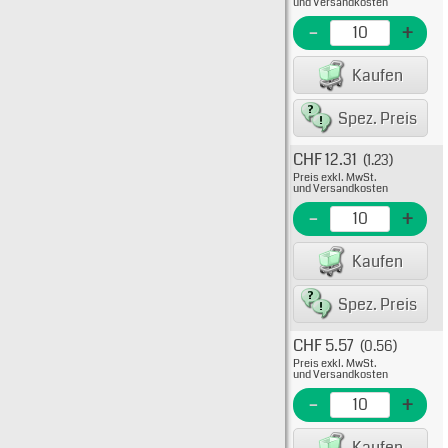
und Versandkosten
EME N
-
+
EAN/G
Kaufen
82234
Spez. Preis
CHF 12.31
(1.23)
Typ: 
Preis exkl. MwSt.
528-0
und Versandkosten
EME N
-
+
EAN/G
Kaufen
82234
Spez. Preis
CHF 5.57
(0.56)
Typ: 
Preis exkl. MwSt.
528-0
und Versandkosten
EME N
-
+
EAN/G
Kaufen