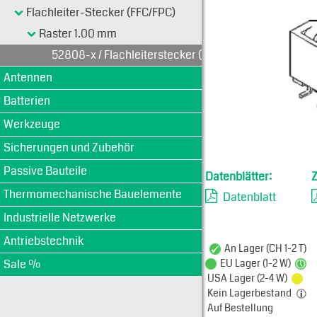
Typen-Ansi
Flachleiter-Stecker (FFC/FPC)
Raster 1.00 mm
52808-x / Flachleiterstecker (FFC) 1.00 mm
Antennen
Batterien
Werkzeuge
Sicherungen und Zubehör
Passive Bauteile
Datenblätter:
Thermomechanische Bauelemente
Datenblatt
Industrielle Netzwerke
Antriebstechnik
An Lager (CH 1-2 T)
Sale %
EU Lager (1-2 W)
USA Lager (2-4 W)
Kein Lagerbestand
Auf Bestellung