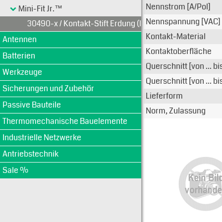
Nennstrom [A/Pol]
Mini-Fit Jr.™
Nennspannung [VAC]
30490-x / Kontakt-Stift Erdung (lang)
Kontakt-Material
Antennen
Kontaktoberfläche
Batterien
Querschnitt [von ... b
Werkzeuge
Querschnitt [von ... b
Sicherungen und Zubehör
Lieferform
Passive Bauteile
Norm, Zulassung
Thermomechanische Bauelemente
Industrielle Netzwerke
Antriebstechnik
Sale %