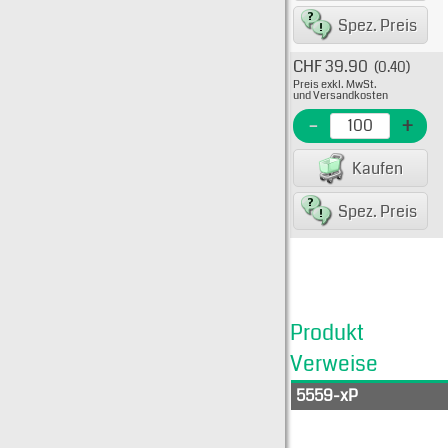
80075
Spez. Preis
CHF 39.90
(0.40)
Typ: 
Preis exkl. MwSt.
304-9
und Versandkosten
EME Nr
-
+
EAN/G
Kaufen
80075
Spez. Preis
Produkt
Verweise
5559-xP