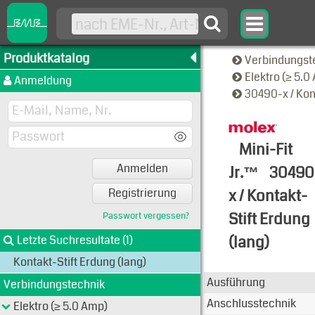
Produktkatalog
Verbindungst
Elektro (≥ 5.
Anmeldung
30490-x / Kon
Mini-Fit
Anmelden
Jr.™
30490
x / Kontakt-
Registrierung
Stift Erdung
Passwort vergessen?
(lang)
Letzte Suchresultate (1)
Kontakt-Stift Erdung (lang)
Typen-Ansi
Ausführung
Verbindungstechnik
Anschlusstechnik
Elektro (≥ 5.0 Amp)