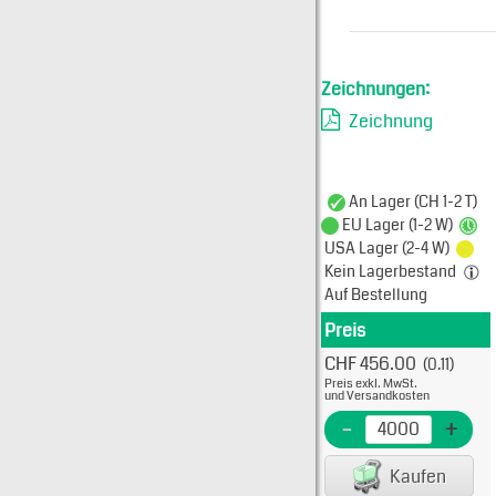
Zeichnungen:
Zeichnung
An Lager (CH 1-2 T)
EU Lager (1-2 W)
USA Lager (2-4 W)
Kein Lagerbestand
Auf Bestellung
Preis
Produkt
CHF 456.00
(0.11)
Typ: 
Preis exkl. MwSt.
304-9
und Versandkosten
EME Nr
-
+
EAN/G
Kaufen