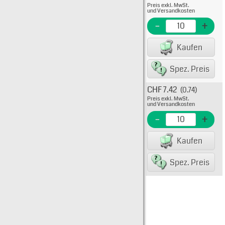
Preis exkl. MwSt.
03-09
und Versandkosten
EME N
-
+
EAN/G
Kaufen
80075
Spez. Preis
CHF 7.42
(0.74)
Typ: 1
Preis exkl. MwSt.
03-09
und Versandkosten
EME N
-
+
EAN/G
Kaufen
80075
Spez. Preis