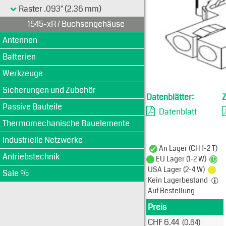
Raster .093" (2.36 mm)
1545-xR / Buchsengehäuse
Antennen
Batterien
Werkzeuge
Sicherungen und Zubehör
Datenblätter:
Passive Bauteile
Datenblatt
Thermomechanische Bauelemente
Industrielle Netzwerke
An Lager (CH 1-2 T)
Antriebstechnik
EU Lager (1-2 W)
USA Lager (2-4 W)
Sale %
Kein Lagerbestand
Auf Bestellung
Preis
Produkt
CHF 6.44
(0.64)
Typ: 1