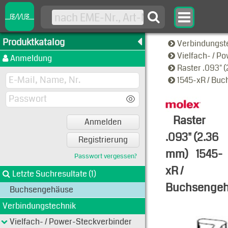
Produktkatalog
Verbindungst
Vielfach- / P
Anmeldung
Raster .093" 
1545-xR / Bu
Raster
Anmelden
.093" (2.36
Registrierung
mm)
1545-
Passwort vergessen?
xR /
Letzte Suchresultate (1)
Buchsenge
Buchsengehäuse
Typen-Ansi
Verbindungstechnik
Vielfach- / Power-Steckverbinder