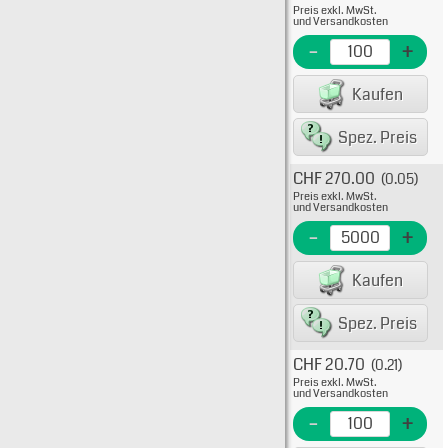
Preis exkl. MwSt.
08-70
und Versandkosten
EME N
-
+
EAN/G
Kaufen
80075
Spez. Preis
CHF 270.00
(0.05)
Typ: 5
Preis exkl. MwSt.
08-70
und Versandkosten
EME N
-
+
EAN/G
Kaufen
8007
Spez. Preis
CHF 20.70
(0.21)
Typ: 
Preis exkl. MwSt.
39-0
und Versandkosten
EME N
-
+