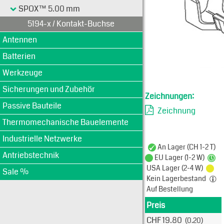
SPOX™ 5.00 mm
5194-x / Kontakt-Buchse
Antennen
Batterien
Werkzeuge
Sicherungen und Zubehör
Zeichnungen:
Passive Bauteile
Zeichnung
Thermomechanische Bauelemente
Industrielle Netzwerke
An Lager (CH 1-2 T)
Antriebstechnik
EU Lager (1-2 W)
USA Lager (2-4 W)
Sale %
Kein Lagerbestand
Auf Bestellung
Preis
Produkt
CHF 19.80
(0.20)
Typ: 5