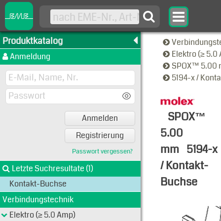
Produktkatalog
Verbindungst
Elektro (≥ 5.
Anmeldung
SPOX™ 5.00
5194-x / Kon
SPOX™
Anmelden
5.00
Registrierung
mm
5194-x
Passwort vergessen?
/ Kontakt-
Letzte Suchresultate (1)
Buchse
Kontakt-Buchse
Typen-Ansi
Verbindungstechnik
Elektro (≥ 5.0 Amp)