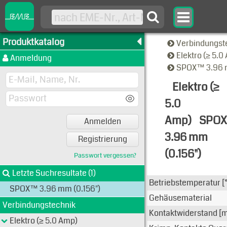
Produktkatalog
Verbindungst
Elektro (≥ 5.
Anmeldung
SPOX™ 3.96 m
Elektro (≥
5.0
Amp)
SPO
Anmelden
3.96 mm
Registrierung
(0.156")
Passwort vergessen?
Familien-A
Letzte Suchresultate (1)
Betriebstemperatur [
SPOX™ 3.96 mm (0.156")
Gehäusematerial
Verbindungstechnik
Kontaktwiderstand 
Elektro (≥ 5.0 Amp)