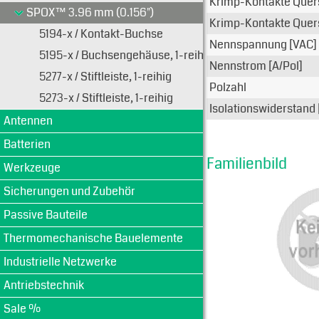
Krimp-Kontakte Quer
SPOX™ 3.96 mm (0.156")
Krimp-Kontakte Quer
5194-x / Kontakt-Buchse
Nennspannung [VAC]
5195-x / Buchsengehäuse, 1-reihig
Nennstrom [A/Pol]
5277-x / Stiftleiste, 1-reihig
Polzahl
5273-x / Stiftleiste, 1-reihig
Isolationswiderstand
Antennen
Batterien
Familienbild
Werkzeuge
Sicherungen und Zubehör
Passive Bauteile
Thermomechanische Bauelemente
Industrielle Netzwerke
Antriebstechnik
Sale %