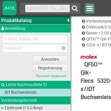
Produktkatalog
Verbindungst
Elektronik (< 
Anmeldung
Raster > 2.0
QF50™ Qik-F
5320-x / IDT 
Anmelden
QF50™
Registrierung
Qik-
Passwort vergessen?
Flecs
5320
Letzte Suchresultate (1)
x / IDT
IDT Buchsenleiste
Buchsenleis
Verbindungstechnik
Typen-Ansi
Elektronik (< 5.0 Amp)