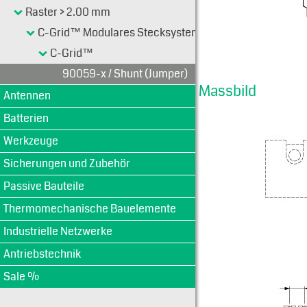
Raster > 2.00 mm
C-Grid™ Modulares Stecksystem 2.54 mm (0.100")
C-Grid™
90059-x / Shunt (Jumper)
Massbild
Antennen
Batterien
Werkzeuge
Sicherungen und Zubehör
Passive Bauteile
Thermomechanische Bauelemente
Industrielle Netzwerke
Antriebstechnik
Sale %