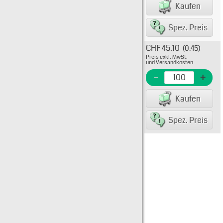
EAN/G
Kaufen
80075
Spez. Preis
CHF 45.10
(0.45)
Typ: 
Preis exkl. MwSt.
900-
und Versandkosten
EME N
-
+
EAN/G
Kaufen
80075
Spez. Preis