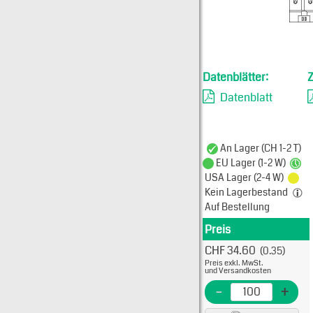
Datenblätter:
Datenblatt
An Lager (CH 1-2 T)
EU Lager (1-2 W)
USA Lager (2-4 W)
Kein Lagerbestand
Auf Bestellung
Preis
Produkt
CHF 34.60
(0.35)
Typ: 
Preis exkl. MwSt.
900-
und Versandkosten
EME N
-
+