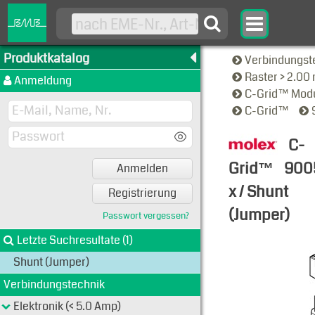
Produktkatalog
Verbindungst
Raster > 2.0
Anmeldung
C-Grid™ Modu
C-Grid™
C-
Grid™
900
Anmelden
x / Shunt
Registrierung
(Jumper)
Passwort vergessen?
Typen-Ansi
Letzte Suchresultate (1)
Shunt (Jumper)
Verbindungstechnik
Elektronik (< 5.0 Amp)