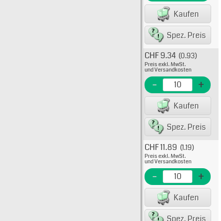
EAN/G
Kaufen
8007
Spez. Preis
CHF 9.34
(0.93)
Typ: 
Preis exkl. MwSt.
38-00
und Versandkosten
EME N
-
+
EAN/G
Kaufen
80075
Spez. Preis
CHF 11.89
(1.19)
Typ: 
Preis exkl. MwSt.
38-00
und Versandkosten
EME N
-
+
EAN/G
Kaufen
80075
Spez. Preis