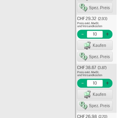
80075
Spez. Preis
CHF 29.32
(2.93)
Typ: 
Preis exkl. MwSt.
38-00
und Versandkosten
EME Nr
-
+
EAN/G
Kaufen
8007
Spez. Preis
CHF 38.67
(3.87)
Typ: 
Preis exkl. MwSt.
38-00
und Versandkosten
EME N
-
+
EAN/G
Kaufen
8007
Spez. Preis
CHF 26.98
(2.70)
Typ: 