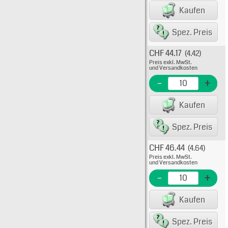
EAN/G
Kaufen
80075
Spez. Preis
CHF 44.17
(4.42)
Typ: 
Preis exkl. MwSt.
38-00
und Versandkosten
EME N
-
+
EAN/G
Kaufen
8007
Spez. Preis
CHF 46.44
(4.64)
Typ: 
Preis exkl. MwSt.
38-00
und Versandkosten
EME N
-
+
EAN/G
Kaufen
8007
Spez. Preis