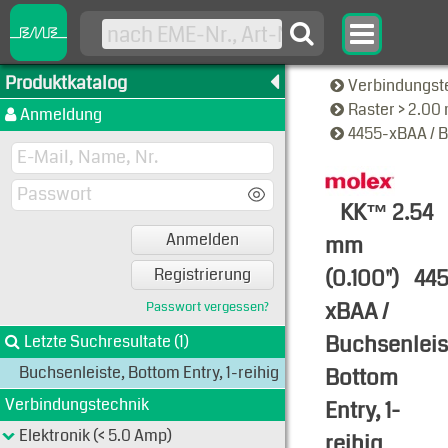
Produktkatalog
Verbindungst
Raster > 2.0
Anmeldung
4455-xBAA / B
KK™ 2.54
Anmelden
mm
(0.100")
44
Registrierung
xBAA /
Passwort vergessen?
Buchsenleis
Letzte Suchresultate (1)
Buchsenleiste, Bottom Entry, 1-reihig
Bottom
Verbindungstechnik
Entry, 1-
Elektronik (< 5.0 Amp)
reihig