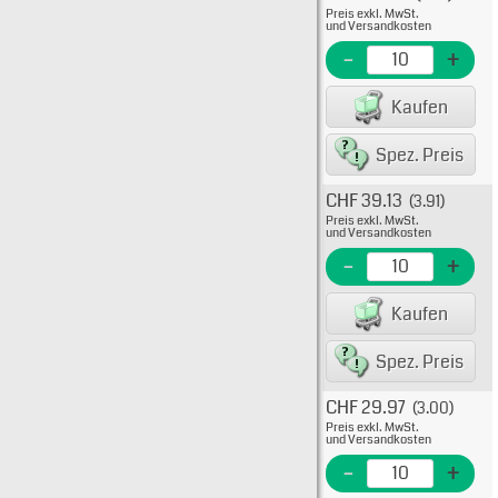
Preis exkl. MwSt.
38-00
und Versandkosten
EME N
-
+
EAN/G
Kaufen
80075
Spez. Preis
CHF 39.13
(3.91)
Typ: 
Preis exkl. MwSt.
38-00
und Versandkosten
EME Nr
-
+
EAN/G
Kaufen
8007
Spez. Preis
CHF 29.97
(3.00)
Typ: 
Preis exkl. MwSt.
38-00
und Versandkosten
EME N
-
+