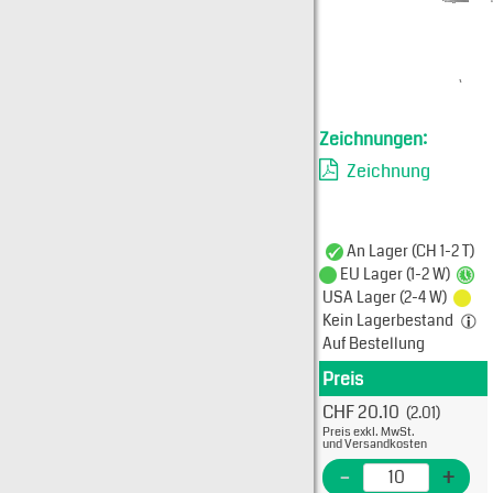
Zeichnungen:
Zeichnung
An Lager (CH 1-2 T)
EU Lager (1-2 W)
USA Lager (2-4 W)
Kein Lagerbestand
Auf Bestellung
Preis
Produkt
CHF 20.10
(2.01)
Typ: 
Preis exkl. MwSt.
22-14
und Versandkosten
EME N
-
+