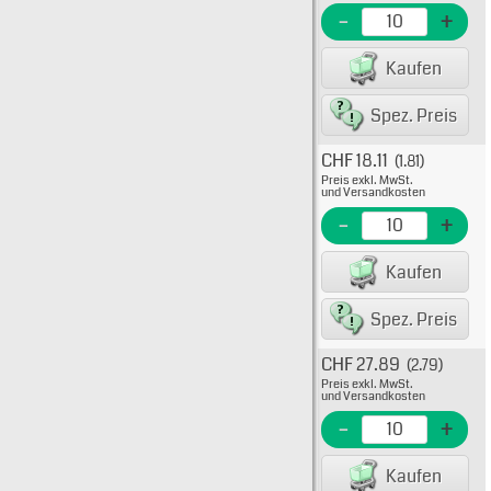
EME Nr
-
+
EAN/G
Kaufen
80075
Spez. Preis
CHF 18.11
(1.81)
Typ: 
Preis exkl. MwSt.
38-00
und Versandkosten
EME N
-
+
EAN/G
Kaufen
80075
Spez. Preis
CHF 27.89
(2.79)
Typ: 
Preis exkl. MwSt.
38-00
und Versandkosten
EME N
-
+
EAN/G
Kaufen