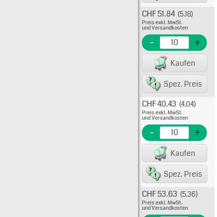
CHF 51.84
(5.18)
Typ: 
Preis exkl. MwSt.
38-00
und Versandkosten
EME Nr
-
+
EAN/G
Kaufen
80075
Spez. Preis
CHF 40.43
(4.04)
Typ: 
Preis exkl. MwSt.
38-00
und Versandkosten
EME N
-
+
EAN/G
Kaufen
8007
Spez. Preis
CHF 53.63
(5.36)
Typ: 
Preis exkl. MwSt.
38-00
und Versandkosten