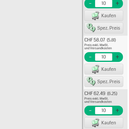
EME N
-
+
EAN/G
Kaufen
80075
Spez. Preis
CHF 58.07
(5.81)
Typ: 
Preis exkl. MwSt.
38-00
und Versandkosten
EME N
-
+
EAN/G
Kaufen
80075
Spez. Preis
CHF 62.49
(6.25)
Typ: 
Preis exkl. MwSt.
38-00
und Versandkosten
EME N
-
+
EAN/G
Kaufen
8007