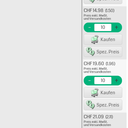
CHF 14.98
(1.50)
Typ: 
Preis exkl. MwSt.
38-00
und Versandkosten
EME N
-
+
EAN/G
Kaufen
80075
Spez. Preis
CHF 19.60
(1.96)
Typ: 
Preis exkl. MwSt.
38-00
und Versandkosten
EME N
-
+
EAN/G
Kaufen
80075
Spez. Preis
CHF 21.09
(2.11)
Typ: 
Preis exkl. MwSt.
38-00
und Versandkosten