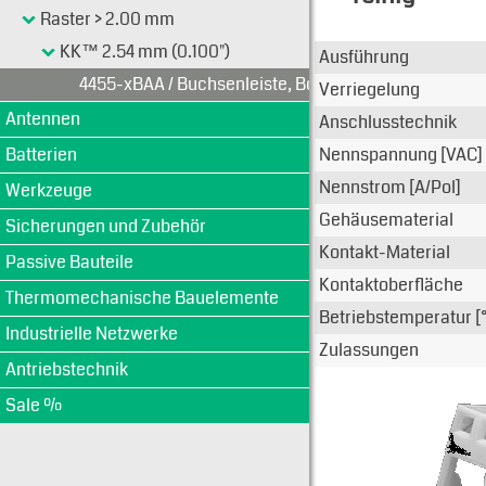
Raster > 2.00 mm
Typen-Ansi
KK™ 2.54 mm (0.100")
Ausführung
4455-xBAA / Buchsenleiste, Bottom Entry, 1-reihig
Verriegelung
Antennen
Anschlusstechnik
Batterien
Nennspannung [VAC]
Nennstrom [A/Pol]
Werkzeuge
Gehäusematerial
Sicherungen und Zubehör
Kontakt-Material
Passive Bauteile
Kontaktoberfläche
Thermomechanische Bauelemente
Betriebstemperatur [
Industrielle Netzwerke
Zulassungen
Antriebstechnik
Sale %