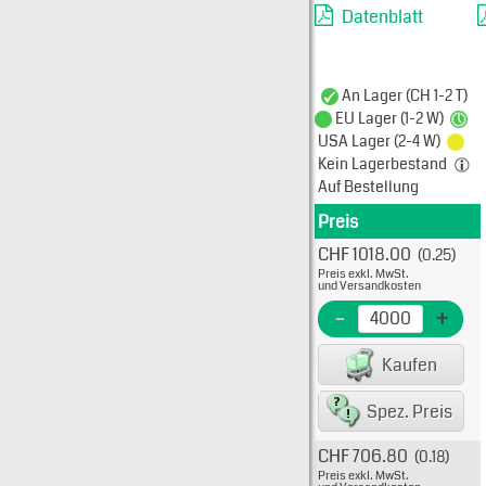
Datenblatt
An Lager (CH 1-2 T)
EU Lager (1-2 W)
USA Lager (2-4 W)
Kein Lagerbestand
Auf Bestellung
Preis
Produkt
CHF 1018.00
(0.25)
Typ: 
Preis exkl. MwSt.
39-00
und Versandkosten
EME N
-
+
EAN/G
Kaufen
80075
Spez. Preis
CHF 706.80
(0.18)
Typ: 
Preis exkl. MwSt.
39-0