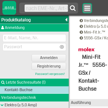
Produktkatalog
Verbindungst
Elektro (≥ 5.
Anmeldung
Mini-Fit Jr.™
5556-GSx / K
Mini-Fit
Anmelden
Jr.™
5556-
Registrierung
GSx /
Passwort vergessen?
Kontakt-
Letzte Suchresultate (1)
Buchse
Kontakt-Buchse
Typen-Ansi
Verbindungstechnik
Ausführung
Elektro (≥ 5.0 Amp)