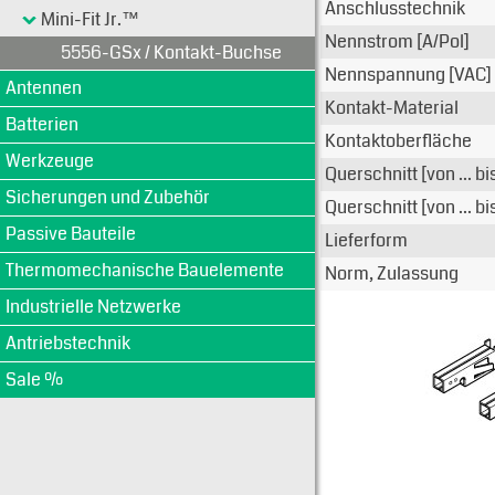
Anschlusstechnik
Mini-Fit Jr.™
Nennstrom [A/Pol]
5556-GSx / Kontakt-Buchse
Nennspannung [VAC]
Antennen
Kontakt-Material
Batterien
Kontaktoberfläche
Werkzeuge
Querschnitt [von ... b
Sicherungen und Zubehör
Querschnitt [von ... b
Passive Bauteile
Lieferform
Thermomechanische Bauelemente
Norm, Zulassung
Industrielle Netzwerke
Antriebstechnik
Sale %