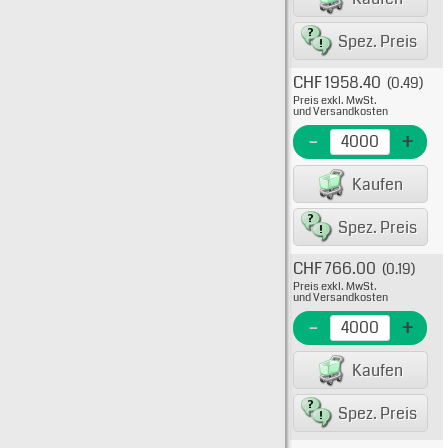
80075
Spez. Preis
CHF 1958.40
(0.49)
Typ: 
Preis exkl. MwSt.
39-00
und Versandkosten
EME Nr
-
+
EAN/G
Kaufen
8007
Spez. Preis
CHF 766.00
(0.19)
Typ: 
Preis exkl. MwSt.
39-00
und Versandkosten
EME N
-
+
EAN/G
Kaufen
82234
Spez. Preis