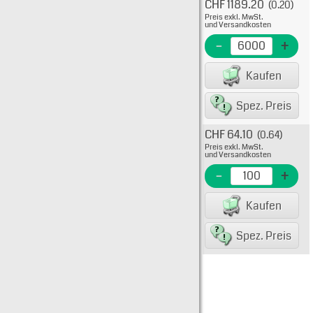
CHF 1189.20
(0.20)
Typ: 
Preis exkl. MwSt.
39-00
und Versandkosten
EME Nr
-
+
EAN/G
Kaufen
8223
Spez. Preis
CHF 64.10
(0.64)
Typ: 
Preis exkl. MwSt.
39-00
und Versandkosten
EME N
-
+
EAN/G
Kaufen
8223
Spez. Preis