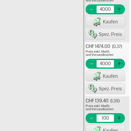
und Versandkosten
EME N
-
+
EAN/G
Kaufen
8007
Spez. Preis
CHF 1474.00
(0.37)
Typ: 
Preis exkl. MwSt.
39-00
und Versandkosten
EME N
-
+
EAN/G
Kaufen
80075
Spez. Preis
CHF 139.40
(1.39)
Typ: 
Preis exkl. MwSt.
39-00
und Versandkosten
EME N
-
+
EAN/G
Kaufen