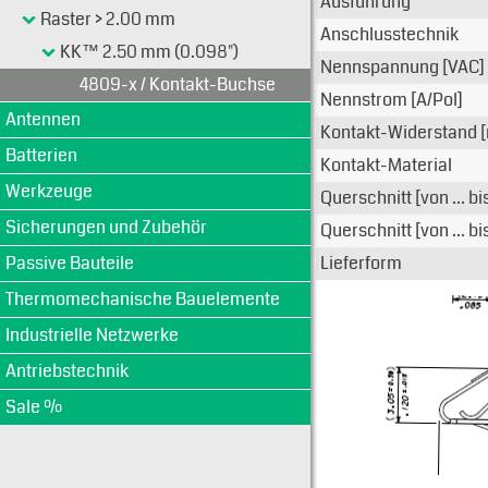
Ausführung
Raster > 2.00 mm
Anschlusstechnik
KK™ 2.50 mm (0.098")
Nennspannung [VAC]
4809-x / Kontakt-Buchse
Nennstrom [A/Pol]
Antennen
Kontakt-Widerstand 
Batterien
Kontakt-Material
Werkzeuge
Querschnitt [von ... b
Sicherungen und Zubehör
Querschnitt [von ... b
Passive Bauteile
Lieferform
Thermomechanische Bauelemente
Industrielle Netzwerke
Antriebstechnik
Sale %