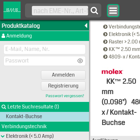
Produktkatalog
Verbindungst
Elektronik (< 
Anmeldung
Raster > 2.0
KK™ 2.50 mm
4809-x / Kon
Anmelden
KK™ 2.50
Registrierung
mm
Passwort vergessen?
(0.098")
48
Letzte Suchresultate (1)
x / Kontakt-
Kontakt-Buchse
Buchse
Verbindungstechnik
Typen-Ansi
Elektronik (< 5.0 Amp)