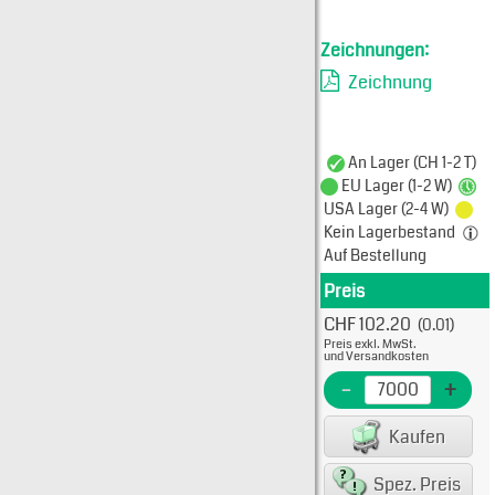
Zeichnungen:
Zeichnung
An Lager (CH 1-2 T)
EU Lager (1-2 W)
USA Lager (2-4 W)
Kein Lagerbestand
Auf Bestellung
Preis
Produkt
CHF 102.20
(0.01)
Typ: 
Preis exkl. MwSt.
08-50
und Versandkosten
EME N
-
+
EAN/G
Kaufen
80075
Spez. Preis