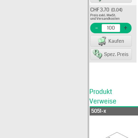
CHF 3.70
(0.04)
Typ: 
Preis exkl. MwSt.
08-5
und Versandkosten
EME Nr
-
+
EAN/G
Kaufen
8007
Spez. Preis
Produkt
Verweise
5051-x