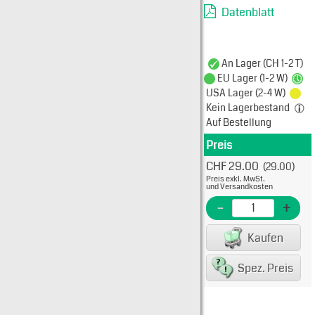
Datenblatt
An Lager (CH 1-2 T)
EU Lager (1-2 W)
USA Lager (2-4 W)
Kein Lagerbestand
Auf Bestellung
Preis
Produkt
CHF 29.00
(29.00)
Typ: 
Preis exkl. MwSt.
11-03
und Versandkosten
EME N
-
+
EAN/G
Kaufen
80075
Spez. Preis