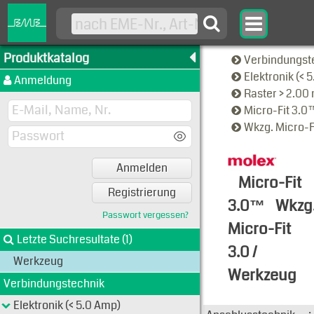
Produktkatalog
Verbindungst
Elektronik (< 
Anmeldung
Raster > 2.0
Micro-Fit 3.
Wkzg. Micro-F
Anmelden
Micro-Fit
Registrierung
3.0™
Wkzg
Passwort vergessen?
Micro-Fit
Letzte Suchresultate (1)
3.0 /
Werkzeug
Werkzeug
Verbindungstechnik
Typen-Ansi
Elektronik (< 5.0 Amp)