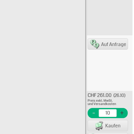
EAN/G
Typ: 
Auf Anfrage
12106
kund.
EME N
EAN/G
CHF 261.00
(26.10)
Typ: 
Preis exkl. MwSt.
12106
und Versandkosten
EME Nr
-
+
EAN/G
Kaufen