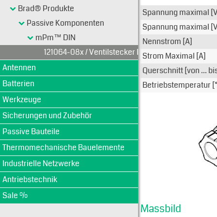
Typen-Ansi
Brad® Produkte
Spannung maximal [
Passive Komponenten
Spannung maximal [
mPm™ DIN
Nennstrom [A]
121064-08x / Ventilstecker Bauform C
Strom Maximal [A]
Antennen
Querschnitt [von ... b
Batterien
Betriebstemperatur [
Werkzeuge
Sicherungen und Zubehör
Passive Bauteile
Thermomechanische Bauelemente
Industrielle Netzwerke
Antriebstechnik
Sale %
Massbild