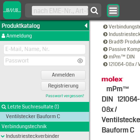
Produktkatalog
Verbindungst
Industriestec
Anmeldung
Brad® Produ
Passive Kom
mPm™ DIN
121064-08x / 
Anmelden
Registrierung
mPm™
Passwort vergessen?
DIN
121064-
Letzte Suchresultate (1)
08x /
Ventilstecker Bauform C
Ventilstecke
Verbindungstechnik
Bauform C
Industriesteckverbinder