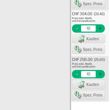
Spez. Preis
CHF 304.00
(30.40)
Typ: 
Preis exkl. MwSt.
12106
und Versandkosten
EME N
-
+
EAN/G
Kaufen
Spez. Preis
CHF 256.00
(25.60)
Typ: 
Preis exkl. MwSt.
12106
und Versandkosten
EME N
-
+
EAN/G
Kaufen
Spez. Preis