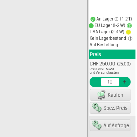
An Lager (CH 1-2 T)
EU Lager (1-2 W)
USA Lager (2-4 W)
Kein Lagerbestand
Auf Bestellung
Preis
Produkt
CHF 250.00
(25.00)
Typ: 
Preis exkl. MwSt.
12106
und Versandkosten
EME N
-
+
EAN/G
Kaufen
Spez. Preis
Typ: 
Auf Anfrage
12106
EME N