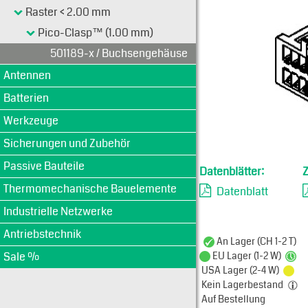
Typen-Ansi
Raster < 2.00 mm
Pico-Clasp™ (1.00 mm)
501189-x / Buchsengehäuse
Antennen
Batterien
Werkzeuge
Sicherungen und Zubehör
Passive Bauteile
Datenblätter:
Thermomechanische Bauelemente
Datenblatt
Industrielle Netzwerke
Antriebstechnik
An Lager (CH 1-2 T)
Sale %
EU Lager (1-2 W)
USA Lager (2-4 W)
Kein Lagerbestand
Auf Bestellung