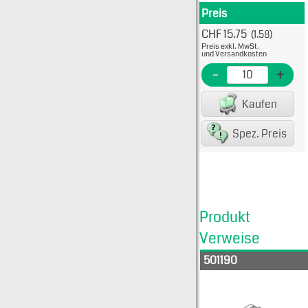
Preis
Produkt
CHF 15.75
(1.58)
Typ: 
Preis exkl. MwSt.
5011-
und Versandkosten
EME N
-
+
EAN/G
Kaufen
82234
Spez. Preis
Produkt
Verweise
501190