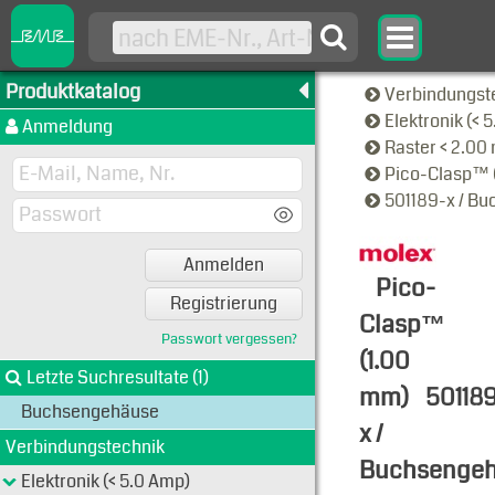
Produktkatalog
Verbindungst
Elektronik (< 
Anmeldung
Raster < 2.0
Pico-Clasp™ 
501189-x / B
Anmelden
Pico-
Registrierung
Clasp™
Passwort vergessen?
(1.00
Letzte Suchresultate (1)
mm)
50118
Buchsengehäuse
x /
Verbindungstechnik
Buchsenge
Elektronik (< 5.0 Amp)