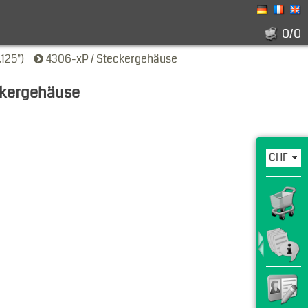
0/0
125")
4306-xP / Steckergehäuse
ckergehäuse