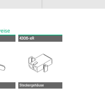
weise
4306-xR
Steckergehäuse
03-12-1022
03-12-1023