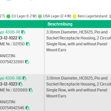
2 T)
EU Lager (1-2 W)
USA Lager (2-4 W)
Kein Lagerbestand
Beschreibung
yp: 4306-R1
3.18mm Diameter, HCS125, Pin and
3-12-1022
Socket Receptacle Housing, 2 Circuit
ME Nr.: 021150
Single Row, with and without Panel
Mount Ears
AN/GTIN:
00754232661
yp: 4306-RB
3.18mm Diameter, HCS125, Pin and
3-12-1023
Socket Receptacle Housing, 2 Circuit
ME Nr.: 020989
Single Row, with and without Panel
Mount Ears
AN/GTIN:
00754942546