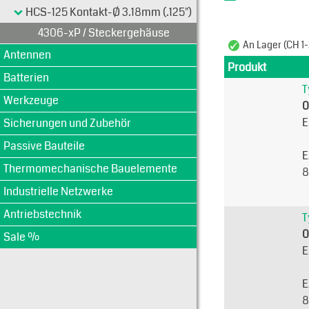
HCS-125 Kontakt-Ø 3.18mm (.125")
4306-xP / Steckergehäuse
An Lager (CH 1-
Antennen
Produkt
Batterien
T
Werkzeuge
0
E
Sicherungen und Zubehör
Passive Bauteile
E
Thermomechanische Bauelemente
8
Industrielle Netzwerke
Antriebstechnik
T
0
Sale %
E
E
8