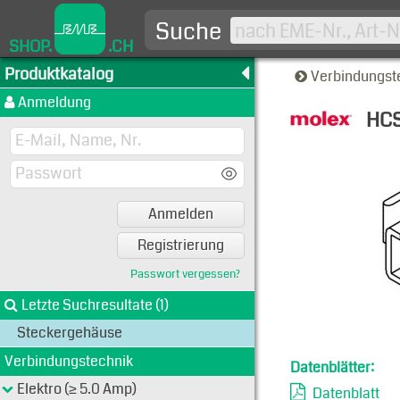
Suche
SHOP.
.CH
Produktkatalog
Verbindungst
Anmeldung
HCS
Typen-A
Anmelden
Registrierung
Passwort vergessen?
Letzte Suchresultate (1)
Steckergehäuse
Verbindungstechnik
Datenblätter:
Elektro (≥ 5.0 Amp)
Datenblatt