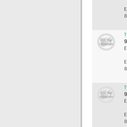
E
8
T
9
E
E
8
T
9
E
E
8