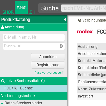
Suche
SHOP.
.CH
Produktkatalog
Verbindungst
Anmeldung
FCC6
Typen-A
Ausführung
Anschlusstechn
Anmelden
Kontakt-Materia
Registrierung
Kontaktoberfläc
Passwort vergessen?
Schichtdicke [μ
Letzte Suchresultate (1)
Gehäusemateria
FCC / RJ.. Buchse
Norm, Zulassun
Verbindungstechnik
Invertiert
Daten-Steckverbinder