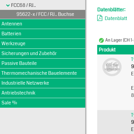
FCC68 / RJ..
Datenblätter:
95622-x / FCC / RJ.. Buchse
Datenblatt
Antennen
Batterien
An Lager (CH 1-
Werkzeuge
Produkt
Sicherungen und Zubehör
T
Passive Bauteile
9
Thermomechanische Bauelemente
E
Industrielle Netzwerke
E
Antriebstechnik
8
Sale %
T
9
E