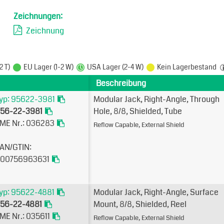
Zeichnungen:
Zeichnung
2 T)
EU Lager (1-2 W)
USA Lager (2-4 W)
Kein Lagerbestand
Beschreibung
yp: 95622-3981
Modular Jack, Right-Angle, Through
56-22-3981
Hole, 8/8, Shielded, Tube
ME Nr.: 036283
Reflow Capable, External Shield
AN/GTIN:
00756963631
yp: 95622-4881
Modular Jack, Right-Angle, Surface
56-22-4881
Mount, 8/8, Shielded, Reel
ME Nr.: 035611
Reflow Capable, External Shield