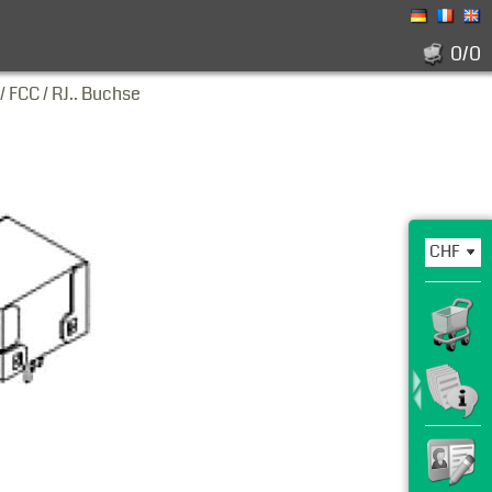
0/0
/ FCC / RJ.. Buchse