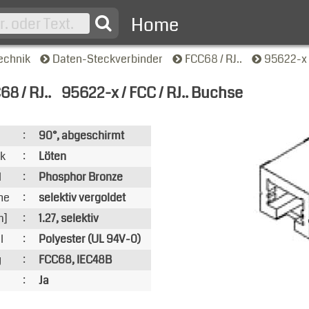
Home
echnik
Daten-Steckverbinder
FCC68 / RJ..
95622-x 
8 / RJ..
95622-x / FCC / RJ.. Buchse
nsicht
:
90°, abgeschirmt
ik
:
Löten
l
:
Phosphor Bronze
he
:
selektiv vergoldet
m]
:
1.27, selektiv
l
:
Polyester (UL 94V-0)
g
:
FCC68, IEC48B
:
Ja