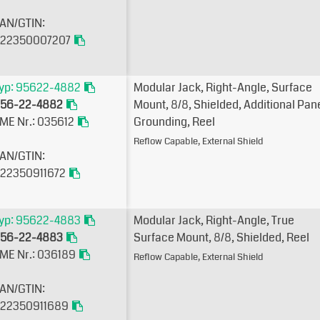
AN/GTIN:
22350007207
yp: 95622-4882
Modular Jack, Right-Angle, Surface
56-22-4882
Mount, 8/8, Shielded, Additional Pan
ME Nr.: 035612
Grounding, Reel
Reflow Capable, External Shield
AN/GTIN:
22350911672
yp: 95622-4883
Modular Jack, Right-Angle, True
56-22-4883
Surface Mount, 8/8, Shielded, Reel
ME Nr.: 036189
Reflow Capable, External Shield
AN/GTIN:
22350911689