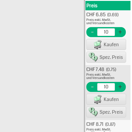
Preis
Produkt
CHF 6.85
(0.69)
Typ: 
Preis exkl. MwSt.
29-11
und Versandkosten
EME N
-
+
EAN/G
Kaufen
80075
Spez. Preis
CHF 7.48
(0.75)
Typ: 
Preis exkl. MwSt.
29-11
und Versandkosten
EME N
-
+
EAN/G
Kaufen
80075
Spez. Preis
CHF 8.71
(0.87)
Typ: 5
Preis exkl. MwSt.
29-11