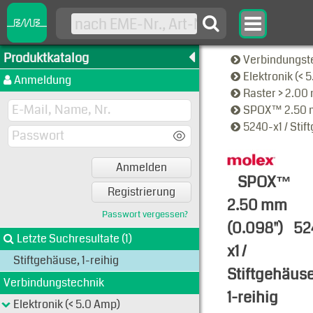
Produktkatalog
Verbindungst
Elektronik (< 
Anmeldung
Raster > 2.0
SPOX™ 2.50 
5240-x1 / Stif
Anmelden
SPOX™
Registrierung
2.50 mm
Passwort vergessen?
(0.098")
52
Letzte Suchresultate (1)
x1 /
Stiftgehäuse, 1-reihig
Stiftgehäuse
Verbindungstechnik
1-reihig
Elektronik (< 5.0 Amp)