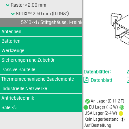
Typen-Ansi
Raster > 2.00 mm
SPOX™ 2.50 mm (0.098")
5240-x1 / Stiftgehäuse, 1-reihig
Antennen
Batterien
Werkzeuge
Sicherungen und Zubehör
Passive Bauteile
Datenblätter:
Thermomechanische Bauelemente
Datenblatt
Industrielle Netzwerke
Antriebstechnik
An Lager (CH 1-2 T)
Sale %
EU Lager (1-2 W)
USA Lager (2-4 W)
Kein Lagerbestand
Auf Bestellung