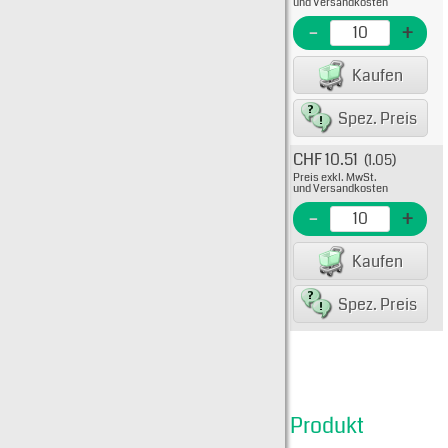
und Versandkosten
EME Nr
-
+
EAN/G
Kaufen
80075
Spez. Preis
CHF 10.51
(1.05)
Typ: 5
Preis exkl. MwSt.
29-11
und Versandkosten
EME N
-
+
EAN/G
Kaufen
80075
Spez. Preis
Produkt