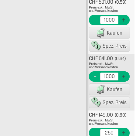
CHF 591.00
(0.59)
Typ: 
Preis exkl. MwSt.
527-4
und Versandkosten
EME N
-
+
EAN/G
Kaufen
8223
Spez. Preis
CHF 641.00
(0.64)
Typ: 
Preis exkl. MwSt.
527-4
und Versandkosten
EME Nr
-
+
EAN/G
Kaufen
8223
Spez. Preis
CHF 149.00
(0.60)
Typ: 5
Preis exkl. MwSt.
TR25
und Versandkosten
527-4
-
+