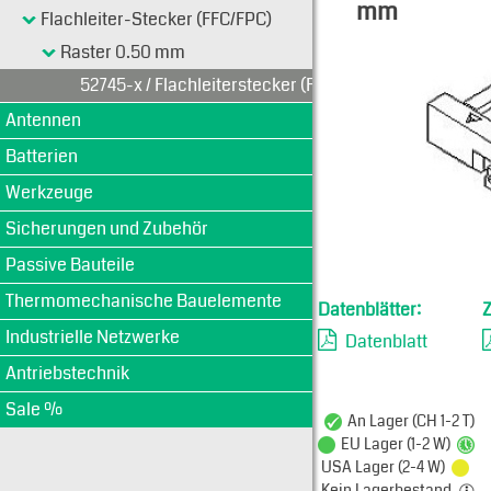
mm
Flachleiter-Stecker (FFC/FPC)
Typen-Ansi
Raster 0.50 mm
52745-x / Flachleiterstecker (FFC) 0.50 mm
Antennen
Batterien
Werkzeuge
Sicherungen und Zubehör
Passive Bauteile
Thermomechanische Bauelemente
Datenblätter:
Industrielle Netzwerke
Datenblatt
Antriebstechnik
Sale %
An Lager (CH 1-2 T)
EU Lager (1-2 W)
USA Lager (2-4 W)
Kein Lagerbestand