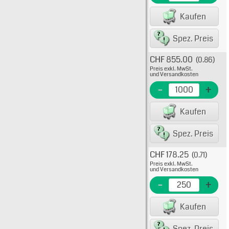
EME N
Kaufen
EAN/G
Spez. Preis
CHF 855.00
(0.86)
Typ: 
Preis exkl. MwSt.
527-4
und Versandkosten
EME N
-
+
EAN/G
Kaufen
8223
Spez. Preis
CHF 178.25
(0.71)
Typ: 
Preis exkl. MwSt.
TR25
und Versandkosten
527-4
-
+
EME Nr
Kaufen
EAN/G
Spez. Preis