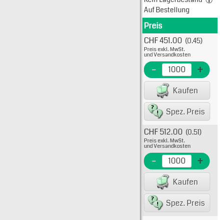
Auf Bestellung
Preis
Produkt
CHF 451.00
(0.45)
Typ: 
Preis exkl. MwSt.
527-4
und Versandkosten
EME N
-
+
EAN/G
Kaufen
82234
Spez. Preis
CHF 512.00
(0.51)
Typ: 
Preis exkl. MwSt.
527-4
und Versandkosten
EME Nr
-
+
EAN/G
Kaufen
8223
Spez. Preis