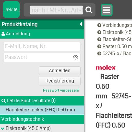
Produktkatalog
Verbindungst
Elektronik (< 
Anmeldung
Flachleiter-S
Raster 0.50
52745-x / Fla
Anmelden
Raster
Registrierung
0.50
Passwort vergessen?
mm
52745-
Letzte Suchresultate (1)
x /
Flachleiterstecker (FFC) 0.50 mm
Flachleiters
Verbindungstechnik
(FFC) 0.50
Elektronik (< 5.0 Amp)